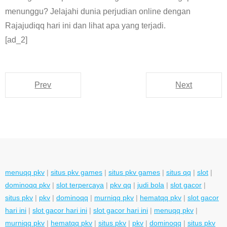
menunggu? Jelajahi dunia perjudian online dengan
Rajajudiqq hari ini dan lihat apa yang terjadi.
[ad_2]
Prev
Next
menuqq pkv
|
situs pkv games
|
situs pkv games
|
situs qq
|
slot
|
dominoqq pkv
|
slot terpercaya
|
pkv qq
|
judi bola
|
slot gacor
|
situs pkv
|
pkv
|
dominoqq
|
murniqq pkv
|
hematqq pkv
|
slot gacor
hari ini
|
slot gacor hari ini
|
slot gacor hari ini
|
menuqq pkv
|
murniqq pkv
|
hematqq pkv
|
situs pkv
|
pkv
|
dominoqq
|
situs pkv