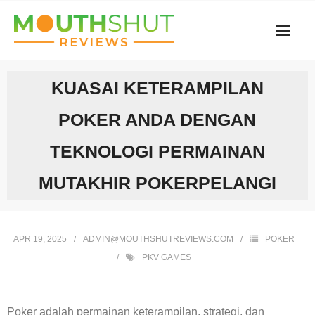
Skip
to
content
KUASAI KETERAMPILAN
POKER ANDA DENGAN
TEKNOLOGI PERMAINAN
MUTAKHIR POKERPELANGI
APR 19, 2025
ADMIN@MOUTHSHUTREVIEWS.COM
POKER
PKV GAMES
Poker adalah permainan keterampilan, strategi, dan