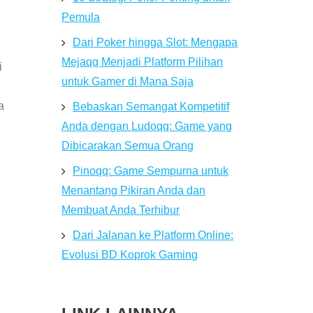
Pemula
Dari Poker hingga Slot: Mengapa
Mejaqq Menjadi Platform Pilihan
i
untuk Gamer di Mana Saja
a
Bebaskan Semangat Kompetitif
Anda dengan Ludoqq: Game yang
Dibicarakan Semua Orang
Pinoqq: Game Sempurna untuk
Menantang Pikiran Anda dan
Membuat Anda Terhibur
Dari Jalanan ke Platform Online:
Evolusi BD Koprok Gaming