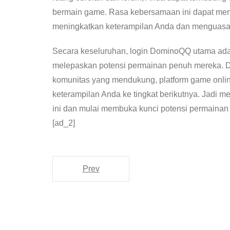
bermain game. Rasa kebersamaan ini dapat memba
meningkatkan keterampilan Anda dan menguasai
Secara keseluruhan, login DominoQQ utama ada
melepaskan potensi permainan penuh mereka. De
komunitas yang mendukung, platform game onli
keterampilan Anda ke tingkat berikutnya. Jad
ini dan mulai membuka kunci potensi permainan 
[ad_2]
Prev