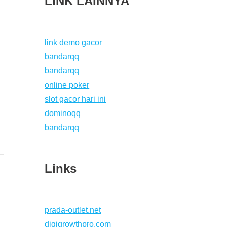
LINK LAINNYA
link demo gacor
bandarqq
bandarqq
online poker
slot gacor hari ini
dominoqq
bandarqq
Links
prada-outlet.net
digigrowthpro.com