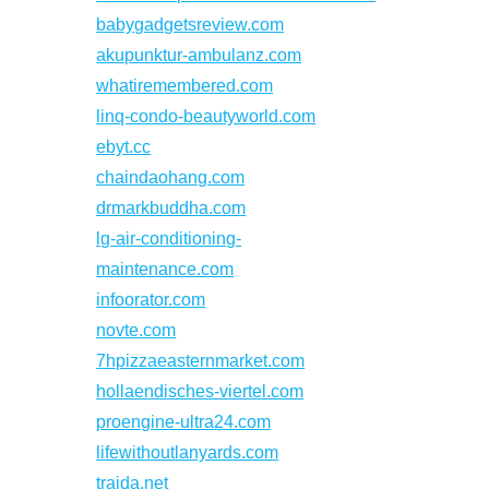
babygadgetsreview.com
akupunktur-ambulanz.com
whatiremembered.com
linq-condo-beautyworld.com
ebyt.cc
chaindaohang.com
drmarkbuddha.com
lg-air-conditioning-
maintenance.com
infoorator.com
novte.com
7hpizzaeasternmarket.com
hollaendisches-viertel.com
proengine-ultra24.com
lifewithoutlanyards.com
traida.net