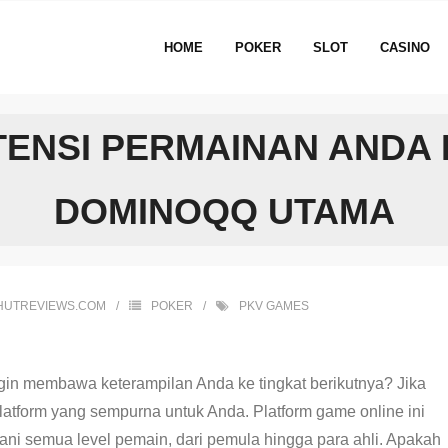
HOME
POKER
SLOT
CASINO
ENSI PERMAINAN ANDA
DOMINOQQ UTAMA
UTREVIEWS.COM
POKER
PKV GAMES
n membawa keterampilan Anda ke tingkat berikutnya? Jika
tform yang sempurna untuk Anda. Platform game online ini
 semua level pemain, dari pemula hingga para ahli. Apakah