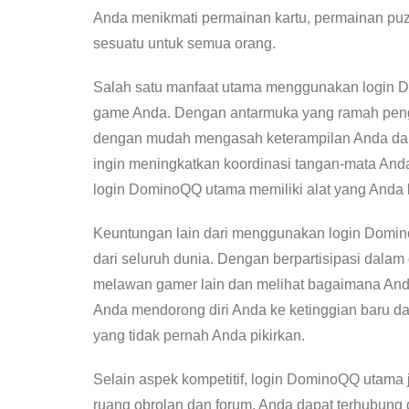
Anda menikmati permainan kartu, permainan puzz
sesuatu untuk semua orang.
Salah satu manfaat utama menggunakan login
game Anda. Dengan antarmuka yang ramah pengg
dengan mudah mengasah keterampilan Anda d
ingin meningkatkan koordinasi tangan-mata Anda
login DominoQQ utama memiliki alat yang Anda b
Keuntungan lain dari menggunakan login Domi
dari seluruh dunia. Dengan berpartisipasi dala
melawan gamer lain dan melihat bagaimana And
Anda mendorong diri Anda ke ketinggian baru
yang tidak pernah Anda pikirkan.
Selain aspek kompetitif, login DominoQQ utama
ruang obrolan dan forum, Anda dapat terhubung 