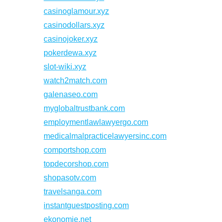
casinoglamour.xyz
casinodollars.xyz
casinojoker.xyz
pokerdewa.xyz
slot-wiki.xyz
watch2match.com
galenaseo.com
myglobaltrustbank.com
employmentlawlawyergo.com
medicalmalpracticelawyersinc.com
comportshop.com
topdecorshop.com
shopasotv.com
travelsanga.com
instantguestposting.com
ekonomie.net