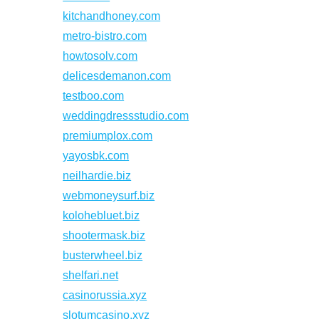
kitchandhoney.com
metro-bistro.com
howtosolv.com
delicesdemanon.com
testboo.com
weddingdressstudio.com
premiumplox.com
yayosbk.com
neilhardie.biz
webmoneysurf.biz
kolohebluet.biz
shootermask.biz
busterwheel.biz
shelfari.net
casinorussia.xyz
slotumcasino.xyz