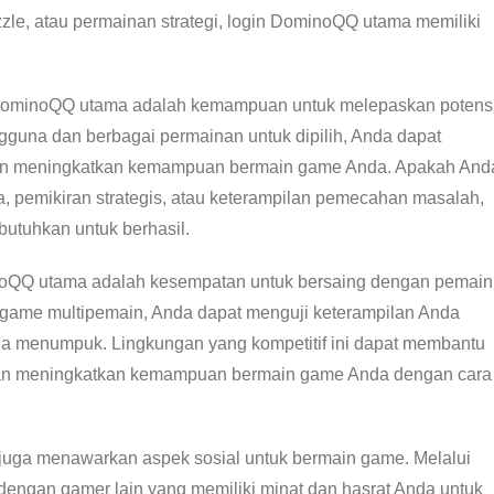
le, atau permainan strategi, login DominoQQ utama memiliki
 DominoQQ utama adalah kemampuan untuk melepaskan potens
una dan berbagai permainan untuk dipilih, Anda dapat
an meningkatkan kemampuan bermain game Anda. Apakah And
, pemikiran strategis, atau keterampilan pemecahan masalah,
utuhkan untuk berhasil.
noQQ utama adalah kesempatan untuk bersaing dengan pemain
m game multipemain, Anda dapat menguji keterampilan Anda
a menumpuk. Lingkungan yang kompetitif ini dapat membantu
 dan meningkatkan kemampuan bermain game Anda dengan cara
 juga menawarkan aspek sosial untuk bermain game. Melalui
dengan gamer lain yang memiliki minat dan hasrat Anda untuk