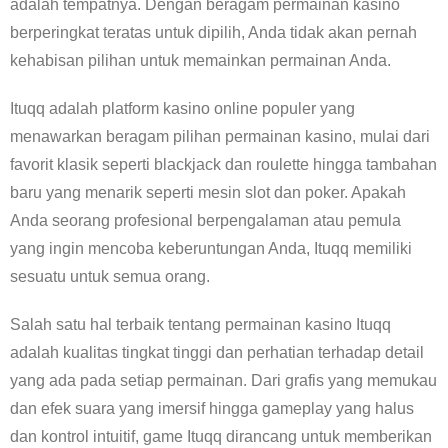
adalah tempatnya. Dengan beragam permainan kasino
berperingkat teratas untuk dipilih, Anda tidak akan pernah
kehabisan pilihan untuk memainkan permainan Anda.
Ituqq adalah platform kasino online populer yang
menawarkan beragam pilihan permainan kasino, mulai dari
favorit klasik seperti blackjack dan roulette hingga tambahan
baru yang menarik seperti mesin slot dan poker. Apakah
Anda seorang profesional berpengalaman atau pemula
yang ingin mencoba keberuntungan Anda, Ituqq memiliki
sesuatu untuk semua orang.
Salah satu hal terbaik tentang permainan kasino Ituqq
adalah kualitas tingkat tinggi dan perhatian terhadap detail
yang ada pada setiap permainan. Dari grafis yang memukau
dan efek suara yang imersif hingga gameplay yang halus
dan kontrol intuitif, game Ituqq dirancang untuk memberikan