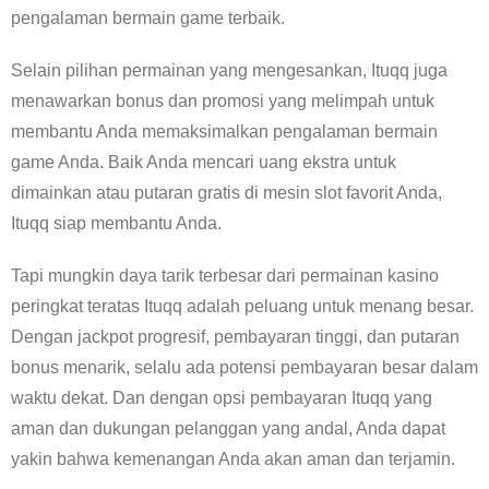
pengalaman bermain game terbaik.
Selain pilihan permainan yang mengesankan, Ituqq juga
menawarkan bonus dan promosi yang melimpah untuk
membantu Anda memaksimalkan pengalaman bermain
game Anda. Baik Anda mencari uang ekstra untuk
dimainkan atau putaran gratis di mesin slot favorit Anda,
Ituqq siap membantu Anda.
Tapi mungkin daya tarik terbesar dari permainan kasino
peringkat teratas Ituqq adalah peluang untuk menang besar.
Dengan jackpot progresif, pembayaran tinggi, dan putaran
bonus menarik, selalu ada potensi pembayaran besar dalam
waktu dekat. Dan dengan opsi pembayaran Ituqq yang
aman dan dukungan pelanggan yang andal, Anda dapat
yakin bahwa kemenangan Anda akan aman dan terjamin.