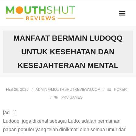
Skip
to
content
MANFAAT BERMAIN LUDOQQ
UNTUK KESEHATAN DAN
KESEJAHTERAAN MENTAL
FEB 26, 2026
ADMIN@MOUTHSHUTREVIEWS.COM
POKER
PKV GAMES
[ad_1]
Ludoqq, juga dikenal sebagai Ludo, adalah permainan
papan populer yang telah dinikmati oleh semua umur dari