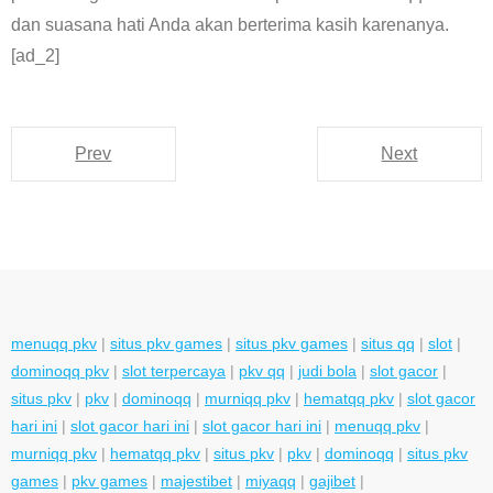
dan suasana hati Anda akan berterima kasih karenanya.
[ad_2]
Prev
Next
menuqq pkv
|
situs pkv games
|
situs pkv games
|
situs qq
|
slot
|
dominoqq pkv
|
slot terpercaya
|
pkv qq
|
judi bola
|
slot gacor
|
situs pkv
|
pkv
|
dominoqq
|
murniqq pkv
|
hematqq pkv
|
slot gacor
hari ini
|
slot gacor hari ini
|
slot gacor hari ini
|
menuqq pkv
|
murniqq pkv
|
hematqq pkv
|
situs pkv
|
pkv
|
dominoqq
|
situs pkv
games
|
pkv games
|
majestibet
|
miyaqq
|
gajibet
|