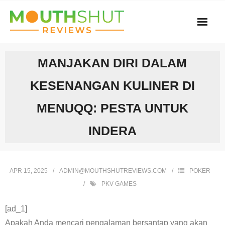
Skip
to
content
MANJAKAN DIRI DALAM
KESENANGAN KULINER DI
MENUQQ: PESTA UNTUK
INDERA
APR 15, 2025
ADMIN@MOUTHSHUTREVIEWS.COM
POKER
PKV GAMES
[ad_1]
Apakah Anda mencari pengalaman bersantap yang akan