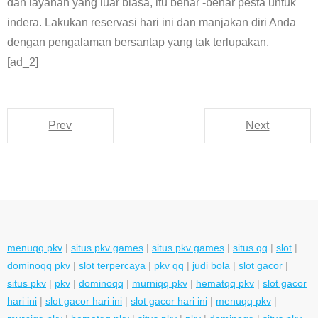
dan layanan yang luar biasa, itu benar -benar pesta untuk
indera. Lakukan reservasi hari ini dan manjakan diri Anda
dengan pengalaman bersantap yang tak terlupakan.
[ad_2]
Prev
Next
menuqq pkv
|
situs pkv games
|
situs pkv games
|
situs qq
|
slot
|
dominoqq pkv
|
slot terpercaya
|
pkv qq
|
judi bola
|
slot gacor
|
situs pkv
|
pkv
|
dominoqq
|
murniqq pkv
|
hematqq pkv
|
slot gacor
hari ini
|
slot gacor hari ini
|
slot gacor hari ini
|
menuqq pkv
|