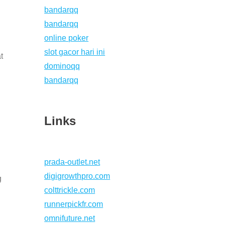
bandarqq
bandarqq
online poker
slot gacor hari ini
t
dominoqq
bandarqq
Links
prada-outlet.net
digigrowthpro.com
g
colttrickle.com
runnerpickfr.com
omnifuture.net