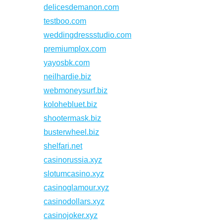
delicesdemanon.com
testboo.com
weddingdressstudio.com
premiumplox.com
yayosbk.com
neilhardie.biz
webmoneysurf.biz
kolohebluet.biz
shootermask.biz
busterwheel.biz
shelfari.net
casinorussia.xyz
slotumcasino.xyz
casinoglamour.xyz
casinodollars.xyz
casinojoker.xyz