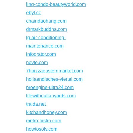
linq-condo-beautyworld.com
ebyt.cc
chaindaohang.com
drmarkbuddha.com
lg-air-conditioning-
maintenance.com
infoorator.com
novte.com
7hpizzaeasternmarket.com
hollaendisches-viertel.com
proengine-ultra24.com
lifewithoutlanyards.com
traida.net
kitchandhoney.com
metro-bistro.com
howtosolv.com