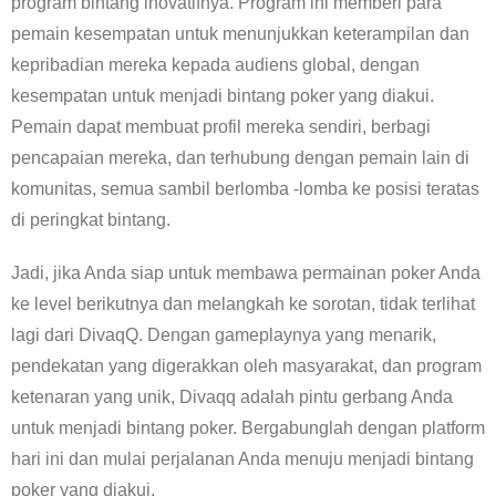
program bintang inovatifnya. Program ini memberi para
pemain kesempatan untuk menunjukkan keterampilan dan
kepribadian mereka kepada audiens global, dengan
kesempatan untuk menjadi bintang poker yang diakui.
Pemain dapat membuat profil mereka sendiri, berbagi
pencapaian mereka, dan terhubung dengan pemain lain di
komunitas, semua sambil berlomba -lomba ke posisi teratas
di peringkat bintang.
Jadi, jika Anda siap untuk membawa permainan poker Anda
ke level berikutnya dan melangkah ke sorotan, tidak terlihat
lagi dari DivaqQ. Dengan gameplaynya yang menarik,
pendekatan yang digerakkan oleh masyarakat, dan program
ketenaran yang unik, Divaqq adalah pintu gerbang Anda
untuk menjadi bintang poker. Bergabunglah dengan platform
hari ini dan mulai perjalanan Anda menuju menjadi bintang
poker yang diakui.