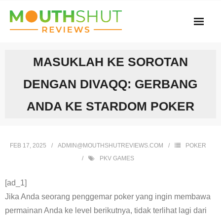
Skip
to
content
MASUKLAH KE SOROTAN
DENGAN DIVAQQ: GERBANG
ANDA KE STARDOM POKER
FEB 17, 2025
ADMIN@MOUTHSHUTREVIEWS.COM
POKER
PKV GAMES
[ad_1]
Jika Anda seorang penggemar poker yang ingin membawa
permainan Anda ke level berikutnya, tidak terlihat lagi dari