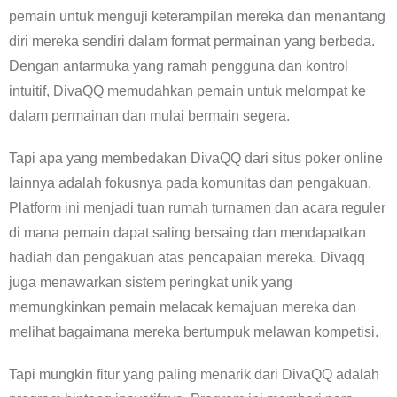
pemain untuk menguji keterampilan mereka dan menantang
diri mereka sendiri dalam format permainan yang berbeda.
Dengan antarmuka yang ramah pengguna dan kontrol
intuitif, DivaQQ memudahkan pemain untuk melompat ke
dalam permainan dan mulai bermain segera.
Tapi apa yang membedakan DivaQQ dari situs poker online
lainnya adalah fokusnya pada komunitas dan pengakuan.
Platform ini menjadi tuan rumah turnamen dan acara reguler
di mana pemain dapat saling bersaing dan mendapatkan
hadiah dan pengakuan atas pencapaian mereka. Divaqq
juga menawarkan sistem peringkat unik yang
memungkinkan pemain melacak kemajuan mereka dan
melihat bagaimana mereka bertumpuk melawan kompetisi.
Tapi mungkin fitur yang paling menarik dari DivaQQ adalah