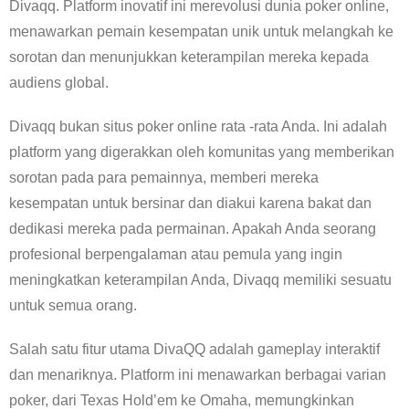
Divaqq. Platform inovatif ini merevolusi dunia poker online,
menawarkan pemain kesempatan unik untuk melangkah ke
sorotan dan menunjukkan keterampilan mereka kepada
audiens global.
Divaqq bukan situs poker online rata -rata Anda. Ini adalah
platform yang digerakkan oleh komunitas yang memberikan
sorotan pada para pemainnya, memberi mereka
kesempatan untuk bersinar dan diakui karena bakat dan
dedikasi mereka pada permainan. Apakah Anda seorang
profesional berpengalaman atau pemula yang ingin
meningkatkan keterampilan Anda, Divaqq memiliki sesuatu
untuk semua orang.
Salah satu fitur utama DivaQQ adalah gameplay interaktif
dan menariknya. Platform ini menawarkan berbagai varian
poker, dari Texas Hold’em ke Omaha, memungkinkan