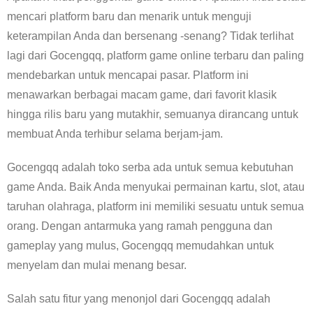
mencari platform baru dan menarik untuk menguji
keterampilan Anda dan bersenang -senang? Tidak terlihat
lagi dari Gocengqq, platform game online terbaru dan paling
mendebarkan untuk mencapai pasar. Platform ini
menawarkan berbagai macam game, dari favorit klasik
hingga rilis baru yang mutakhir, semuanya dirancang untuk
membuat Anda terhibur selama berjam-jam.
Gocengqq adalah toko serba ada untuk semua kebutuhan
game Anda. Baik Anda menyukai permainan kartu, slot, atau
taruhan olahraga, platform ini memiliki sesuatu untuk semua
orang. Dengan antarmuka yang ramah pengguna dan
gameplay yang mulus, Gocengqq memudahkan untuk
menyelam dan mulai menang besar.
Salah satu fitur yang menonjol dari Gocengqq adalah