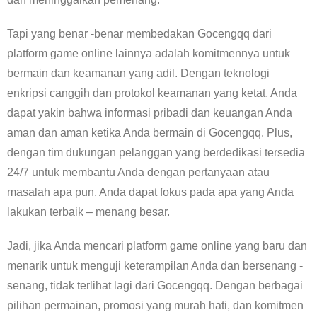
Tapi yang benar -benar membedakan Gocengqq dari
platform game online lainnya adalah komitmennya untuk
bermain dan keamanan yang adil. Dengan teknologi
enkripsi canggih dan protokol keamanan yang ketat, Anda
dapat yakin bahwa informasi pribadi dan keuangan Anda
aman dan aman ketika Anda bermain di Gocengqq. Plus,
dengan tim dukungan pelanggan yang berdedikasi tersedia
24/7 untuk membantu Anda dengan pertanyaan atau
masalah apa pun, Anda dapat fokus pada apa yang Anda
lakukan terbaik – menang besar.
Jadi, jika Anda mencari platform game online yang baru dan
menarik untuk menguji keterampilan Anda dan bersenang -
senang, tidak terlihat lagi dari Gocengqq. Dengan berbagai
pilihan permainan, promosi yang murah hati, dan komitmen