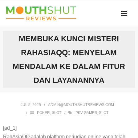
Skip
to
content
MEMBUKA KUNCI MISTERI
RAHASIAQQ: MENYELAM
MENDALAM KE DALAM FITUR
DAN LAYANANNYA
JUL 5, 2025
ADMIN@MOUTHSHUTREVIEWS.COM
POKER
,
SLOT
PKV GAMES
,
SLOT
[ad_1]
RahAsiaQQ adalah platform perjudian online yang telah