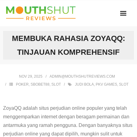
Skip
to
content
MEMBUKA RAHASIA ZOYAQQ:
TINJAUAN KOMPREHENSIF
NOV 29, 2025
ADMIN@MOUTHSHUTREVIEWS.COM
POKER
,
SBOBET88
,
SLOT
JUDI BOLA
,
PKV GAMES
,
SLOT
ZoyaQQ adalah situs perjudian online populer yang telah
menggemparkan internet dengan beragam permainan dan
antarmuka yang ramah pengguna. Dengan banyaknya situs
perjudian online yang dapat dipilih, mungkin sulit untuk