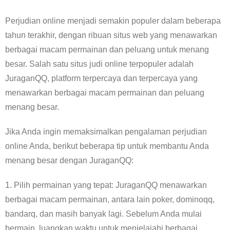
Perjudian online menjadi semakin populer dalam beberapa
tahun terakhir, dengan ribuan situs web yang menawarkan
berbagai macam permainan dan peluang untuk menang
besar. Salah satu situs judi online terpopuler adalah
JuraganQQ, platform terpercaya dan terpercaya yang
menawarkan berbagai macam permainan dan peluang
menang besar.
Jika Anda ingin memaksimalkan pengalaman perjudian
online Anda, berikut beberapa tip untuk membantu Anda
menang besar dengan JuraganQQ:
1. Pilih permainan yang tepat: JuraganQQ menawarkan
berbagai macam permainan, antara lain poker, dominoqq,
bandarq, dan masih banyak lagi. Sebelum Anda mulai
bermain, luangkan waktu untuk menjelajahi berbagai