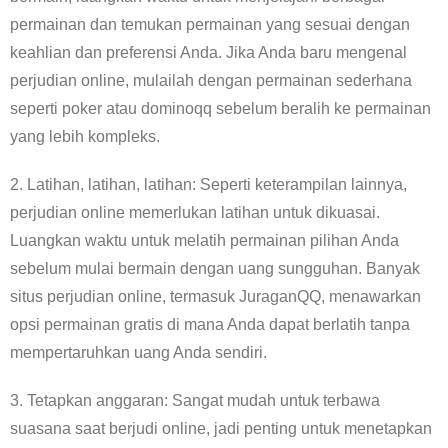
permainan dan temukan permainan yang sesuai dengan
keahlian dan preferensi Anda. Jika Anda baru mengenal
perjudian online, mulailah dengan permainan sederhana
seperti poker atau dominoqq sebelum beralih ke permainan
yang lebih kompleks.
2. Latihan, latihan, latihan: Seperti keterampilan lainnya,
perjudian online memerlukan latihan untuk dikuasai.
Luangkan waktu untuk melatih permainan pilihan Anda
sebelum mulai bermain dengan uang sungguhan. Banyak
situs perjudian online, termasuk JuraganQQ, menawarkan
opsi permainan gratis di mana Anda dapat berlatih tanpa
mempertaruhkan uang Anda sendiri.
3. Tetapkan anggaran: Sangat mudah untuk terbawa
suasana saat berjudi online, jadi penting untuk menetapkan