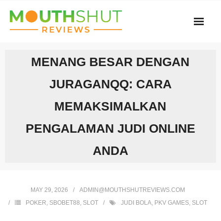
Skip
to
content
MENANG BESAR DENGAN
JURAGANQQ: CARA
MEMAKSIMALKAN
PENGALAMAN JUDI ONLINE
ANDA
MAY 29, 2026
ADMIN@MOUTHSHUTREVIEWS.COM
POKER
,
SBOBET88
,
SLOT
JUDI BOLA
,
PKV GAMES
,
SLOT