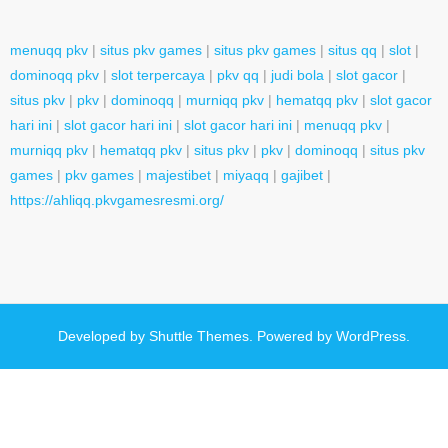
menuqq pkv
|
situs pkv games
|
situs pkv games
|
situs qq
|
slot
|
dominoqq pkv
|
slot terpercaya
|
pkv qq
|
judi bola
|
slot gacor
|
situs pkv
|
pkv
|
dominoqq
|
murniqq pkv
|
hematqq pkv
|
slot gacor
hari ini
|
slot gacor hari ini
|
slot gacor hari ini
|
menuqq pkv
|
murniqq pkv
|
hematqq pkv
|
situs pkv
|
pkv
|
dominoqq
|
situs pkv
games
|
pkv games
|
majestibet
|
miyaqq
|
gajibet
|
https://ahliqq.pkvgamesresmi.org/
Developed by
Shuttle Themes
. Powered by
WordPress
.