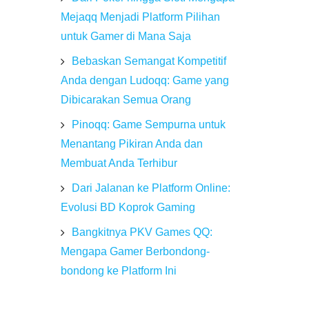
Mejaqq Menjadi Platform Pilihan
untuk Gamer di Mana Saja
Bebaskan Semangat Kompetitif
Anda dengan Ludoqq: Game yang
Dibicarakan Semua Orang
Pinoqq: Game Sempurna untuk
Menantang Pikiran Anda dan
Membuat Anda Terhibur
Dari Jalanan ke Platform Online:
Evolusi BD Koprok Gaming
Bangkitnya PKV Games QQ:
Mengapa Gamer Berbondong-
bondong ke Platform Ini