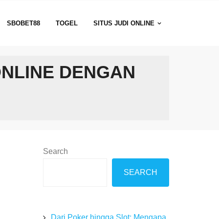
SBOBET88
TOGEL
SITUS JUDI ONLINE
NLINE DENGAN
Search
SEARCH
Dari Poker hingga Slot: Mengapa