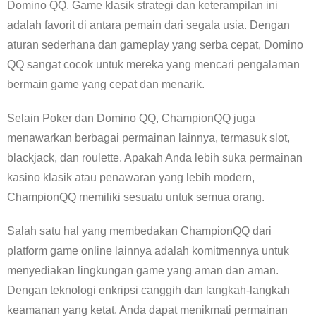
Domino QQ. Game klasik strategi dan keterampilan ini
adalah favorit di antara pemain dari segala usia. Dengan
aturan sederhana dan gameplay yang serba cepat, Domino
QQ sangat cocok untuk mereka yang mencari pengalaman
bermain game yang cepat dan menarik.
Selain Poker dan Domino QQ, ChampionQQ juga
menawarkan berbagai permainan lainnya, termasuk slot,
blackjack, dan roulette. Apakah Anda lebih suka permainan
kasino klasik atau penawaran yang lebih modern,
ChampionQQ memiliki sesuatu untuk semua orang.
Salah satu hal yang membedakan ChampionQQ dari
platform game online lainnya adalah komitmennya untuk
menyediakan lingkungan game yang aman dan aman.
Dengan teknologi enkripsi canggih dan langkah-langkah
keamanan yang ketat, Anda dapat menikmati permainan