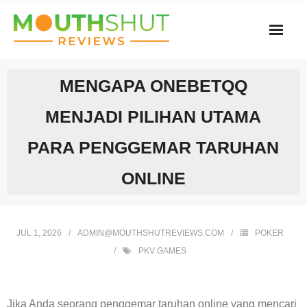
Skip
to
content
MENGAPA ONEBETQQ
MENJADI PILIHAN UTAMA
PARA PENGGEMAR TARUHAN
ONLINE
JUL 1, 2026
ADMIN@MOUTHSHUTREVIEWS.COM
POKER
PKV GAMES
Jika Anda seorang penggemar taruhan online yang mencari