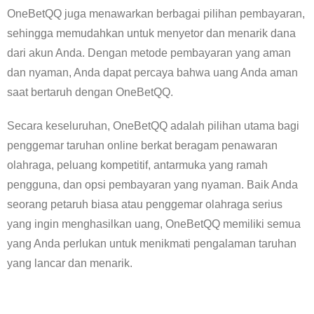
OneBetQQ juga menawarkan berbagai pilihan pembayaran,
sehingga memudahkan untuk menyetor dan menarik dana
dari akun Anda. Dengan metode pembayaran yang aman
dan nyaman, Anda dapat percaya bahwa uang Anda aman
saat bertaruh dengan OneBetQQ.
Secara keseluruhan, OneBetQQ adalah pilihan utama bagi
penggemar taruhan online berkat beragam penawaran
olahraga, peluang kompetitif, antarmuka yang ramah
pengguna, dan opsi pembayaran yang nyaman. Baik Anda
seorang petaruh biasa atau penggemar olahraga serius
yang ingin menghasilkan uang, OneBetQQ memiliki semua
yang Anda perlukan untuk menikmati pengalaman taruhan
yang lancar dan menarik.