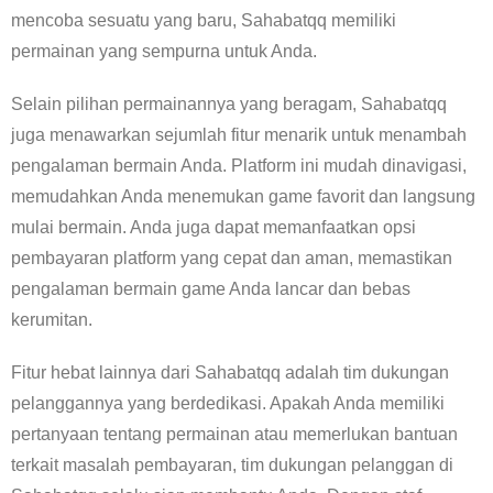
mencoba sesuatu yang baru, Sahabatqq memiliki
permainan yang sempurna untuk Anda.
Selain pilihan permainannya yang beragam, Sahabatqq
juga menawarkan sejumlah fitur menarik untuk menambah
pengalaman bermain Anda. Platform ini mudah dinavigasi,
memudahkan Anda menemukan game favorit dan langsung
mulai bermain. Anda juga dapat memanfaatkan opsi
pembayaran platform yang cepat dan aman, memastikan
pengalaman bermain game Anda lancar dan bebas
kerumitan.
Fitur hebat lainnya dari Sahabatqq adalah tim dukungan
pelanggannya yang berdedikasi. Apakah Anda memiliki
pertanyaan tentang permainan atau memerlukan bantuan
terkait masalah pembayaran, tim dukungan pelanggan di