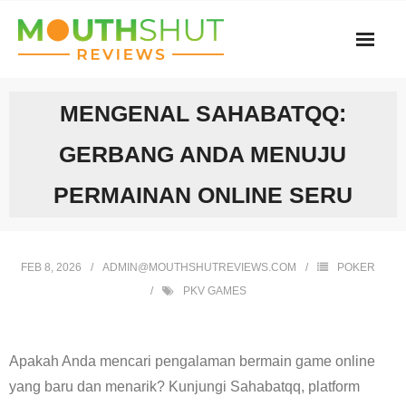
Skip
to
content
MENGENAL SAHABATQQ:
GERBANG ANDA MENUJU
PERMAINAN ONLINE SERU
FEB 8, 2026
ADMIN@MOUTHSHUTREVIEWS.COM
POKER
PKV GAMES
Apakah Anda mencari pengalaman bermain game online
yang baru dan menarik? Kunjungi Sahabatqq, platform