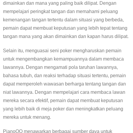
dimainkan dan mana yang paling baik dilipat. Dengan
mempelajari peringkat tangan dan memahami peluang
kemenangan tangan tertentu dalam situasi yang berbeda,
pemain dapat membuat keputusan yang lebih tepat tentang
tangan mana yang akan dimainkan dan kapan harus dilipat.
Selain itu, menguasai seni poker mengharuskan pemain
untuk mengembangkan kemampuannya dalam membaca
lawannya. Dengan mengamati pola taruhan lawannya,
bahasa tubuh, dan reaksi terhadap situasi tertentu, pemain
dapat memperoleh wawasan berharga tentang tangan dan
niat lawannya. Dengan mempelajari cara membaca lawan
mereka secara efektif, pemain dapat membuat keputusan
yang lebih baik di meja poker dan meningkatkan peluang
mereka untuk menang.
PianoQQ menawarkan berbagai sumber daya untuk