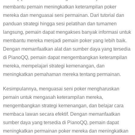
membantu pemain meningkatkan keterampilan poker
mereka dan menguasai seni permainan. Dari tutorial dan
panduan strategi hingga sesi pelatihan dan turnamen
langsung, pemain dapat mengakses banyak informasi untuk
membantu mereka menjadi pemain poker yang lebih baik.
Dengan memanfaatkan alat dan sumber daya yang tersedia
di PianoQQ, pemain dapat mengembangkan keterampilan
mereka, mempelajari strategi kemenangan, dan
meningkatkan pemahaman mereka tentang permainan.
Kesimpulannya, menguasai seni poker mengharuskan
pemain untuk mengasah keterampilan mereka,
mengembangkan strategi kemenangan, dan belajar cara
membaca lawan secara efektif. Dengan memanfaatkan
sumber daya yang tersedia di PianoQQ, pemain dapat
meningkatkan permainan poker mereka dan meningkatkan