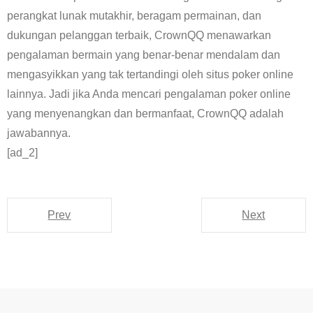
perangkat lunak mutakhir, beragam permainan, dan
dukungan pelanggan terbaik, CrownQQ menawarkan
pengalaman bermain yang benar-benar mendalam dan
mengasyikkan yang tak tertandingi oleh situs poker online
lainnya. Jadi jika Anda mencari pengalaman poker online
yang menyenangkan dan bermanfaat, CrownQQ adalah
jawabannya.
[ad_2]
Prev
Next