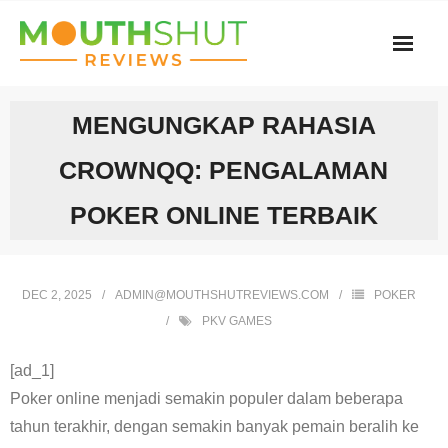
Skip
to
content
MENGUNGKAP RAHASIA
CROWNQQ: PENGALAMAN
POKER ONLINE TERBAIK
DEC 2, 2025
ADMIN@MOUTHSHUTREVIEWS.COM
POKER
PKV GAMES
[ad_1]
Poker online menjadi semakin populer dalam beberapa
tahun terakhir, dengan semakin banyak pemain beralih ke