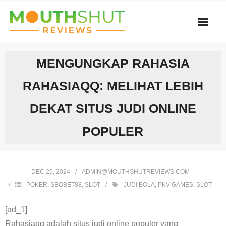
Skip
to
content
MENGUNGKAP RAHASIA
RAHASIAQQ: MELIHAT LEBIH
DEKAT SITUS JUDI ONLINE
POPULER
DEC 25, 2024
ADMIN@MOUTHSHUTREVIEWS.COM
POKER
,
SBOBET88
,
SLOT
JUDI BOLA
,
PKV GAMES
,
SLOT
[ad_1]
Rahasiaqq adalah situs judi online populer yang