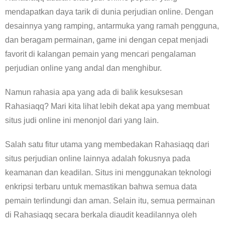
mendapatkan daya tarik di dunia perjudian online. Dengan
desainnya yang ramping, antarmuka yang ramah pengguna,
dan beragam permainan, game ini dengan cepat menjadi
favorit di kalangan pemain yang mencari pengalaman
perjudian online yang andal dan menghibur.
Namun rahasia apa yang ada di balik kesuksesan
Rahasiaqq? Mari kita lihat lebih dekat apa yang membuat
situs judi online ini menonjol dari yang lain.
Salah satu fitur utama yang membedakan Rahasiaqq dari
situs perjudian online lainnya adalah fokusnya pada
keamanan dan keadilan. Situs ini menggunakan teknologi
enkripsi terbaru untuk memastikan bahwa semua data
pemain terlindungi dan aman. Selain itu, semua permainan
di Rahasiaqq secara berkala diaudit keadilannya oleh