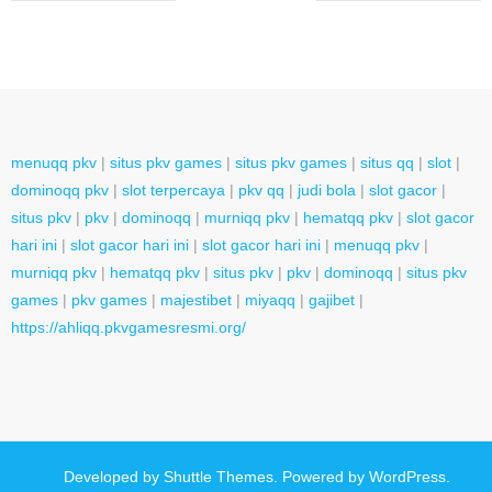
menuqq pkv
|
situs pkv games
|
situs pkv games
|
situs qq
|
slot
|
dominoqq pkv
|
slot terpercaya
|
pkv qq
|
judi bola
|
slot gacor
|
situs pkv
|
pkv
|
dominoqq
|
murniqq pkv
|
hematqq pkv
|
slot gacor
hari ini
|
slot gacor hari ini
|
slot gacor hari ini
|
menuqq pkv
|
murniqq pkv
|
hematqq pkv
|
situs pkv
|
pkv
|
dominoqq
|
situs pkv
games
|
pkv games
|
majestibet
|
miyaqq
|
gajibet
|
https://ahliqq.pkvgamesresmi.org/
Developed by
Shuttle Themes
. Powered by
WordPress
.