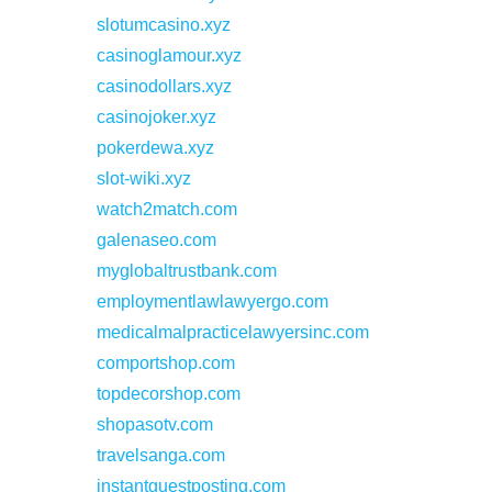
slotumcasino.xyz
casinoglamour.xyz
casinodollars.xyz
casinojoker.xyz
pokerdewa.xyz
slot-wiki.xyz
watch2match.com
galenaseo.com
myglobaltrustbank.com
employmentlawlawyergo.com
medicalmalpracticelawyersinc.com
comportshop.com
topdecorshop.com
shopasotv.com
travelsanga.com
instantguestposting.com