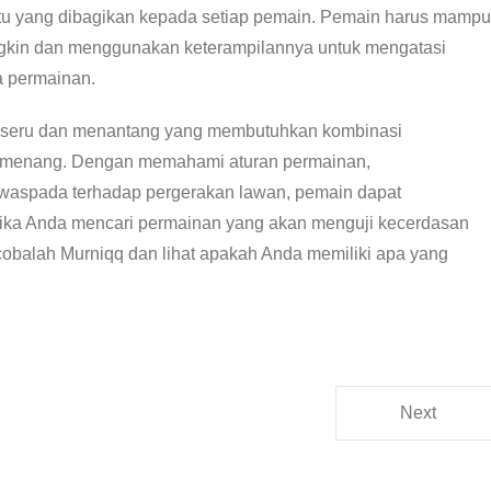
artu yang dibagikan kepada setiap pemain. Pemain harus mampu
gkin dan menggunakan keterampilannya untuk mengatasi
a permainan.
n seru dan menantang yang membutuhkan kombinasi
uk menang. Dengan memahami aturan permainan,
p waspada terhadap pergerakan lawan, pemain dapat
 jika Anda mencari permainan yang akan menguji kecerdasan
cobalah Murniqq dan lihat apakah Anda memiliki apa yang
Next