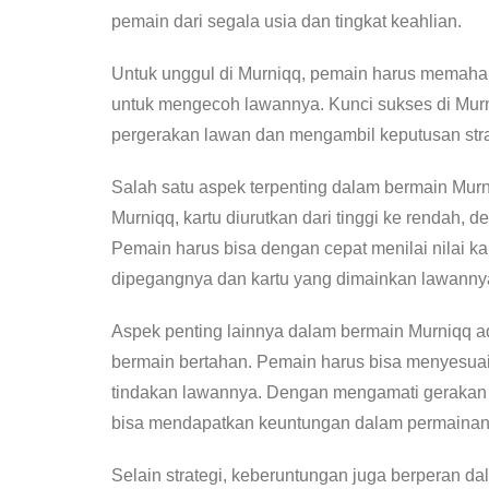
pemain dari segala usia dan tingkat keahlian.
Untuk unggul di Murniqq, pemain harus memaham
untuk mengecoh lawannya. Kunci sukses di Mur
pergerakan lawan dan mengambil keputusan str
Salah satu aspek terpenting dalam bermain Murn
Murniqq, kartu diurutkan dari tinggi ke rendah, 
Pemain harus bisa dengan cepat menilai nilai k
dipegangnya dan kartu yang dimainkan lawanny
Aspek penting lainnya dalam bermain Murniqq a
bermain bertahan. Pemain harus bisa menyesuaik
tindakan lawannya. Dengan mengamati gerakan 
bisa mendapatkan keuntungan dalam permainan
Selain strategi, keberuntungan juga berperan da