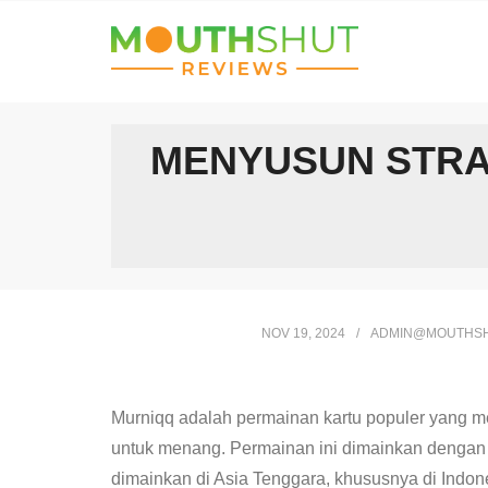
Skip
to
content
MENYUSUN STRAT
NOV 19, 2024
ADMIN@MOUTHSH
Murniqq adalah permainan kartu populer yang me
untuk menang. Permainan ini dimainkan dengan
dimainkan di Asia Tenggara, khususnya di Indon