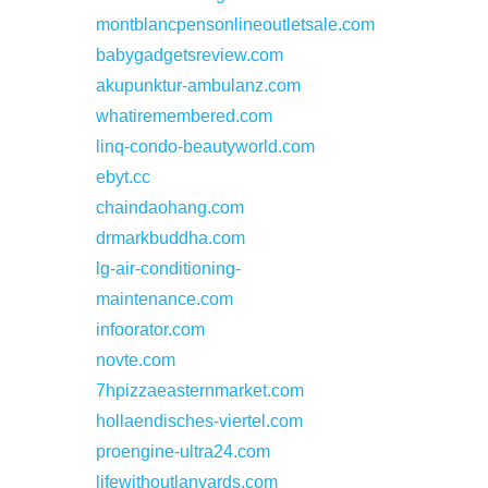
montblancpensonlineoutletsale.com
babygadgetsreview.com
akupunktur-ambulanz.com
whatiremembered.com
linq-condo-beautyworld.com
ebyt.cc
chaindaohang.com
drmarkbuddha.com
lg-air-conditioning-
maintenance.com
infoorator.com
novte.com
7hpizzaeasternmarket.com
hollaendisches-viertel.com
proengine-ultra24.com
lifewithoutlanyards.com