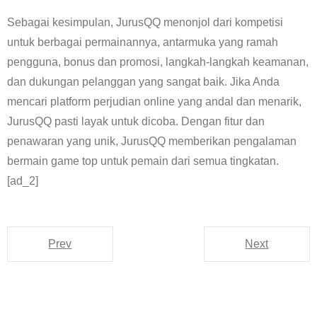
Sebagai kesimpulan, JurusQQ menonjol dari kompetisi
untuk berbagai permainannya, antarmuka yang ramah
pengguna, bonus dan promosi, langkah-langkah keamanan,
dan dukungan pelanggan yang sangat baik. Jika Anda
mencari platform perjudian online yang andal dan menarik,
JurusQQ pasti layak untuk dicoba. Dengan fitur dan
penawaran yang unik, JurusQQ memberikan pengalaman
bermain game top untuk pemain dari semua tingkatan.
[ad_2]
Prev
Next