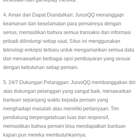
4. Aman dan Dapat Diandalkan: JurusQQ menanggapi
keamanan dan keselamatan para pemainnya dengan
serius, memastikan bahwa semua transaksi dan informasi
pribadi dilindungi setiap saat. Situs ini menggunakan
teknologi enkripsi terbaru untuk mengamankan semua data
dan menawarkan berbagai opsi pembayaran yang sesuai
dengan kebutuhan setiap pemain.
5. 24/7 Dukungan Pelanggan: JurusQQ membanggakan diri
atas dukungan pelanggan yang sangat baik, menawarkan
bantuan sepanjang waktu kepada pemain yang
menghadapi masalah atau memiliki pertanyaan. Tim
pendukung berpengetahuan luas dan responsif,
memastikan bahwa pemain bisa mendapatkan bantuan
kapan pun mereka membutuhkannya.