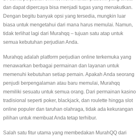
dan dapat dipercaya bisa menjadi tugas yang menakutkan.
Dengan begitu banyak opsi yang tersedia, mungkin luar
biasa untuk mengetahui dari mana harus memulai. Namun,
tidak terlihat lagi dari Murahqq – tujuan satu atap untuk
semua kebutuhan perjudian Anda.
Murahqq adalah platform perjudian online terkemuka yang
menawarkan berbagai permainan dan layanan untuk
memenuhi kebutuhan setiap pemain. Apakah Anda seorang
penjudi berpengalaman atau baru memulai, Murahqq
memiliki sesuatu untuk semua orang. Dari permainan kasino
tradisional seperti poker, blackjack, dan roulette hingga slot
online populer dan taruhan olahraga, tidak ada kekurangan
pilihan untuk membuat Anda tetap terhibur.
Salah satu fitur utama yang membedakan MurahQQ dari