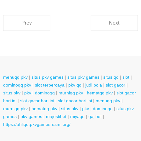
Prev
Next
menuqq pkv
|
situs pkv games
|
situs pkv games
|
situs qq
|
slot
|
dominoqq pkv
|
slot terpercaya
|
pkv qq
|
judi bola
|
slot gacor
|
situs pkv
|
pkv
|
dominoqq
|
murniqq pkv
|
hematqq pkv
|
slot gacor
hari ini
|
slot gacor hari ini
|
slot gacor hari ini
|
menuqq pkv
|
murniqq pkv
|
hematqq pkv
|
situs pkv
|
pkv
|
dominoqq
|
situs pkv
games
|
pkv games
|
majestibet
|
miyaqq
|
gajibet
|
https://ahliqq.pkvgamesresmi.org/