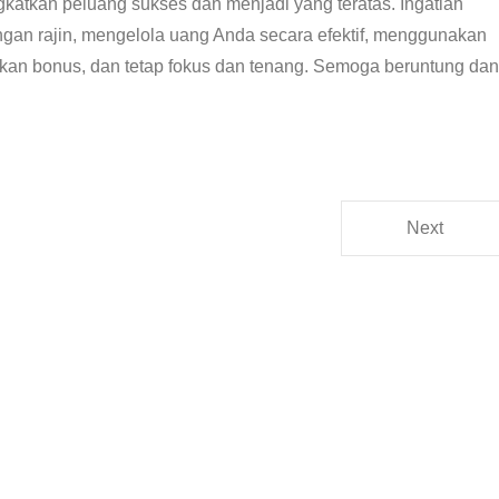
katkan peluang sukses dan menjadi yang teratas. Ingatlah
engan rajin, mengelola uang Anda secara efektif, menggunakan
kan bonus, dan tetap fokus dan tenang. Semoga beruntung dan
Next