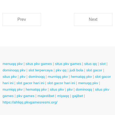
Prev
Next
menuqq pkv
|
situs pkv games
|
situs pkv games
|
situs qq
|
slot
|
dominoqq pkv
|
slot terpercaya
|
pkv qq
|
judi bola
|
slot gacor
|
situs pkv
|
pkv
|
dominoqq
|
murniqq pkv
|
hematqq pkv
|
slot gacor
hari ini
|
slot gacor hari ini
|
slot gacor hari ini
|
menuqq pkv
|
murniqq pkv
|
hematqq pkv
|
situs pkv
|
pkv
|
dominoqq
|
situs pkv
games
|
pkv games
|
majestibet
|
miyaqq
|
gajibet
|
https://ahliqq.pkvgamesresmi.org/