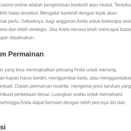
casino online adalah pengelolaan bankroll atau modal. Tentuk
ihi batas tersebut. Mengatur bankroll dengan bijak akan
dak perlu. Sebaiknya, bagi anggaran Anda untuk beberapa sesi
ma dan lebih strategis. Jika Anda merasa telah mencapai bata
ngan dipaksakan.
am Permainan
asar yang bisa meningkatkan peluang Anda untuk menang.
ari kapan harus berdiri, menggambar kartu, atau menggandaka
erbaik. Dalam permainan roulette, mengenal jenis taruhan yan
membuat perbedaan besar. Luangkan waktu untuk memahami
, sehingga Anda dapat bermain dengan lebih percaya diri dan
si