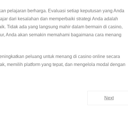
kan pelajaran berharga. Evaluasi setiap keputusan yang Anda
lajar dari kesalahan dan memperbaiki strategi Anda adalah
aik. Tidak ada yang langsung mahir dalam bermain di casino,
jujur, Anda akan semakin memahami bagaimana cara menang
ningkatkan peluang untuk menang di casino online secara
jak, memilih platform yang tepat, dan mengelola modal dengan
Next