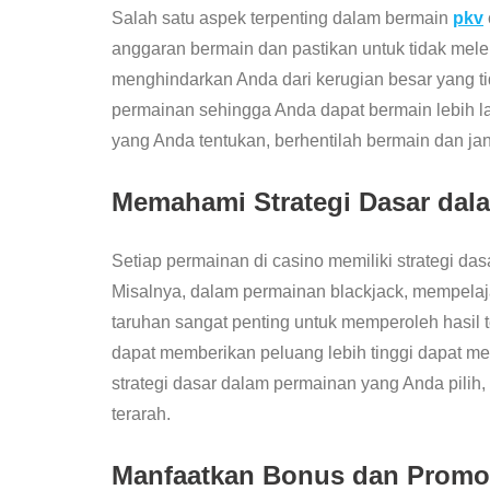
Salah satu aspek terpenting dalam bermain
pkv
anggaran bermain dan pastikan untuk tidak meleb
menghindarkan Anda dari kerugian besar yang ti
permainan sehingga Anda dapat bermain lebih la
yang Anda tentukan, berhentilah bermain dan ja
Memahami Strategi Dasar dal
Setiap permainan di casino memiliki strategi d
Misalnya, dalam permainan blackjack, mempelaj
taruhan sangat penting untuk memperoleh hasil t
dapat memberikan peluang lebih tinggi dapat 
strategi dasar dalam permainan yang Anda pilih
terarah.
Manfaatkan Bonus dan Promo