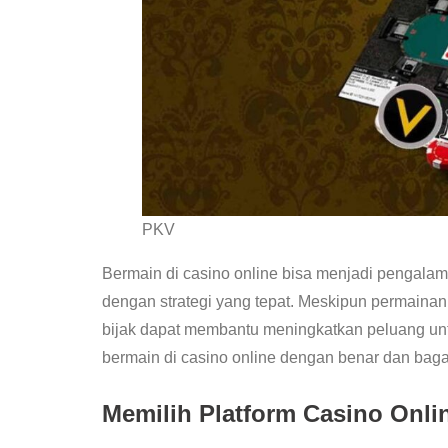
PKV
Bermain di casino online bisa menjadi pengal
dengan strategi yang tepat. Meskipun permaina
bijak dapat membantu meningkatkan peluang un
bermain di casino online dengan benar dan ba
Memilih Platform Casino Onli