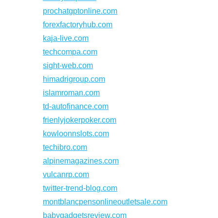
prochatgptonline.com
forexfactoryhub.com
kaja-live.com
techcompa.com
sight-web.com
himadrigroup.com
islamroman.com
td-autofinance.com
frienlyjokerpoker.com
kowloonnslots.com
techibro.com
alpinemagazines.com
vulcanrp.com
twitter-trend-blog.com
montblancpensonlineoutletsale.com
babygadgetsreview.com