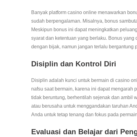
Banyak platform casino online menawarkan bon
sudah berpengalaman. Misalnya, bonus sambutan,
Meskipun bonus ini dapat meningkatkan peluang
syarat dan ketentuan yang berlaku. Bonus yang
dengan bijak, namun jangan terlalu bergantung
Disiplin dan Kontrol Diri
Disiplin adalah kunci untuk bermain di casino 
nafsu saat bermain, karena ini dapat mengarah 
tidak beruntung, berhentilah sejenak dan ambil 
atau berusaha untuk menggandakan taruhan Anda 
Anda untuk tetap tenang dan fokus pada permai
Evaluasi dan Belajar dari Pe