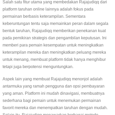
Salah satu fitur utama yang membedakan Rajajudiqq dari
platform taruhan online lainnya adalah fokus pada
permainan berbasis keterampilan. Sementara
keberuntungan tentu saja memainkan peran dalam segala
bentuk taruhan, Rajajudiqq memberikan penekanan kuat
pada pemikiran strategis dan pengambilan keputusan. Ini
memberi para pemain kesempatan untuk meningkatkan
keterampilan mereka dan meningkatkan peluang mereka
untuk menang, membuat platform tidak hanya menghibur
tetapi juga berpotensi menguntungkan.
Aspek lain yang membuat Rajajudiqq menonjol adalah
antarmuka yang ramah pengguna dan opsi pembayaran
yang aman. Platform ini mudah dinavigasi, membuatnya
sederhana bagi pemain untuk menemukan permainan
favorit mereka dan menempatkan taruhan dengan mudah.
Selain itu, Rajajudiqq menawarkan berbagai metode