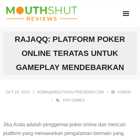
Skip
to
content
RAJAQQ: PLATFORM POKER
ONLINE TERATAS UNTUK
GAMEPLAY MENDEBARKAN
OCT 29, 2024
ADMIN@MOUTHSHUTREVIEWS.COM
POKER
PKV GAMES
Jika Anda adalah penggemar poker online dan mencari
platform yang menawarkan pengalaman bermain yang