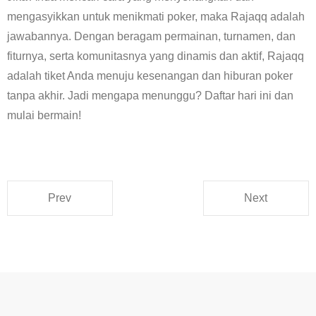
mengasyikkan untuk menikmati poker, maka Rajaqq adalah
jawabannya. Dengan beragam permainan, turnamen, dan
fiturnya, serta komunitasnya yang dinamis dan aktif, Rajaqq
adalah tiket Anda menuju kesenangan dan hiburan poker
tanpa akhir. Jadi mengapa menunggu? Daftar hari ini dan
mulai bermain!
Prev
Next