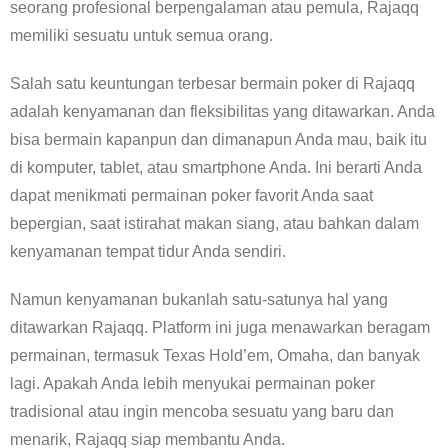
seorang profesional berpengalaman atau pemula, Rajaqq
memiliki sesuatu untuk semua orang.
Salah satu keuntungan terbesar bermain poker di Rajaqq
adalah kenyamanan dan fleksibilitas yang ditawarkan. Anda
bisa bermain kapanpun dan dimanapun Anda mau, baik itu
di komputer, tablet, atau smartphone Anda. Ini berarti Anda
dapat menikmati permainan poker favorit Anda saat
bepergian, saat istirahat makan siang, atau bahkan dalam
kenyamanan tempat tidur Anda sendiri.
Namun kenyamanan bukanlah satu-satunya hal yang
ditawarkan Rajaqq. Platform ini juga menawarkan beragam
permainan, termasuk Texas Hold’em, Omaha, dan banyak
lagi. Apakah Anda lebih menyukai permainan poker
tradisional atau ingin mencoba sesuatu yang baru dan
menarik, Rajaqq siap membantu Anda.