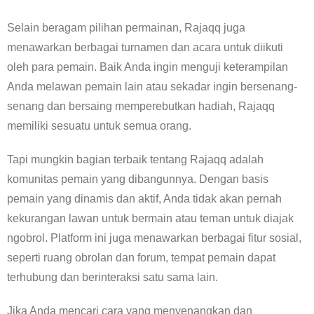
Selain beragam pilihan permainan, Rajaqq juga
menawarkan berbagai turnamen dan acara untuk diikuti
oleh para pemain. Baik Anda ingin menguji keterampilan
Anda melawan pemain lain atau sekadar ingin bersenang-
senang dan bersaing memperebutkan hadiah, Rajaqq
memiliki sesuatu untuk semua orang.
Tapi mungkin bagian terbaik tentang Rajaqq adalah
komunitas pemain yang dibangunnya. Dengan basis
pemain yang dinamis dan aktif, Anda tidak akan pernah
kekurangan lawan untuk bermain atau teman untuk diajak
ngobrol. Platform ini juga menawarkan berbagai fitur sosial,
seperti ruang obrolan dan forum, tempat pemain dapat
terhubung dan berinteraksi satu sama lain.
Jika Anda mencari cara yang menyenangkan dan