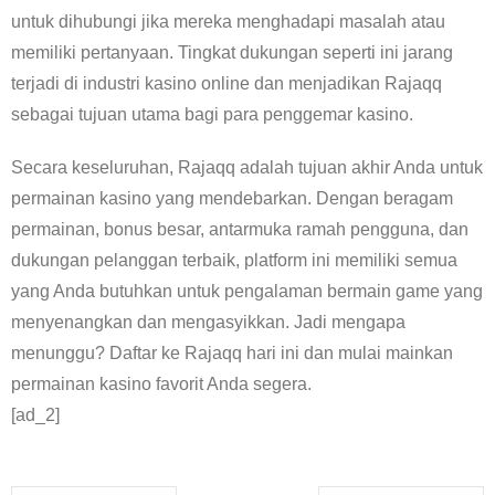
untuk dihubungi jika mereka menghadapi masalah atau
memiliki pertanyaan. Tingkat dukungan seperti ini jarang
terjadi di industri kasino online dan menjadikan Rajaqq
sebagai tujuan utama bagi para penggemar kasino.
Secara keseluruhan, Rajaqq adalah tujuan akhir Anda untuk
permainan kasino yang mendebarkan. Dengan beragam
permainan, bonus besar, antarmuka ramah pengguna, dan
dukungan pelanggan terbaik, platform ini memiliki semua
yang Anda butuhkan untuk pengalaman bermain game yang
menyenangkan dan mengasyikkan. Jadi mengapa
menunggu? Daftar ke Rajaqq hari ini dan mulai mainkan
permainan kasino favorit Anda segera.
[ad_2]