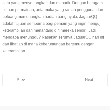
cara yang menyenangkan dan menarik. Dengan beragam
pilihan permainan, antarmuka yang ramah pengguna, dan
peluang memenangkan hadiah uang nyata, JaguarQQ
adalah tujuan sempurna bagi pemain yang ingin menguji
keterampilan dan menantang diri mereka sendiri. Jadi
mengapa menunggu? Rasakan serunya JaguarQQ hari ini
dan lihatlah di mana keberuntungan bertemu dengan
keterampilan.
Prev
Next