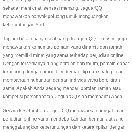
sekadar menikmati sensasi menang, JaguarQQ
menawarkan banyak peluang untuk menguangkan
keberuntungan Anda.
Tapi ini bukan hanya soal uang di JaguarQQ – situs ini juga
menawarkan komunitas pemain yang dinamis dan ramah
yang memiliki minat yang sama terhadap perjudian online.
Dengan tersedianya ruang obrolan dan forum, pemain dapat
terhubung dengan orang lain, berbagi tip dan strategi, dan
membangun hubungan dengan individu yang berpikiran
sama. Apakah Anda sedang mencari obrolan ramah atau
kompetisi persahabatan, JaguarQQ siap membantu Anda.
Secara keseluruhan, JaguarQQ menawarkan pengalaman
perjudian online yang mendebarkan dan bermanfaat yang
menggabungkan keberuntungan dan keterampilan dengan