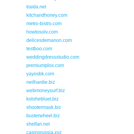
traida.net
kitchandhoney.com
metro-bistro.com
howtosolv.com
delicesdemanon.com
testboo.com
weddingdressstudio.com
premiumplox.com
yayosbk.com
neilhardie.biz
webmoneysurf.biz
kolohebluet.biz
shootermask.biz
busterwheel.biz
shelfari.net
casinorussia.xyz