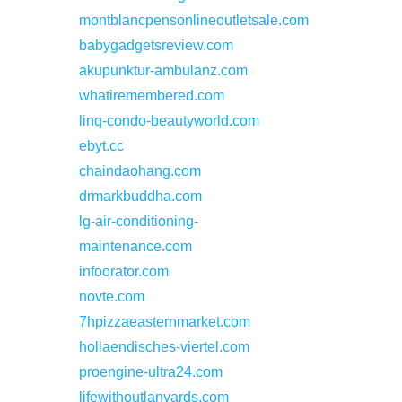
montblancpensonlineoutletsale.com
babygadgetsreview.com
akupunktur-ambulanz.com
whatiremembered.com
linq-condo-beautyworld.com
ebyt.cc
chaindaohang.com
drmarkbuddha.com
lg-air-conditioning-
maintenance.com
infoorator.com
novte.com
7hpizzaeasternmarket.com
hollaendisches-viertel.com
proengine-ultra24.com
lifewithoutlanyards.com