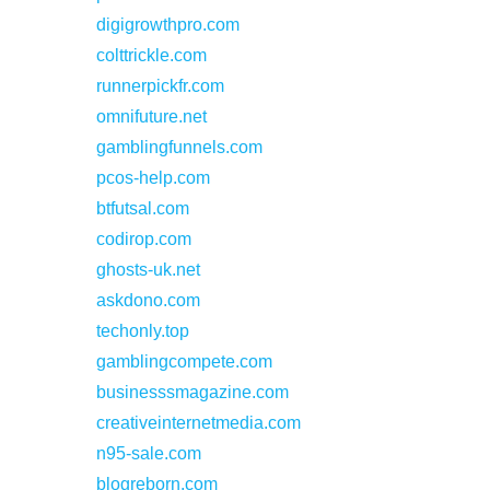
digigrowthpro.com
colttrickle.com
runnerpickfr.com
omnifuture.net
gamblingfunnels.com
pcos-help.com
btfutsal.com
codirop.com
ghosts-uk.net
askdono.com
techonly.top
gamblingcompete.com
businesssmagazine.com
creativeinternetmedia.com
n95-sale.com
blogreborn.com