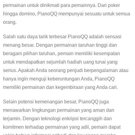
permainan untuk dinikmati para pemainnya. Dari poker
hingga domino, PianoQQ mempunyai sesuatu untuk semua
orang.
Salah satu daya tarik terbesar PianoQQ adalah sensasi
menang besar. Dengan permainan taruhan tinggi dan
beragam pilihan taruhan, pemain memiliki kesempatan
untuk mendapatkan sejumlah hadiah uang tunai yang
serius. Apakah Anda seorang penjudi berpengalaman atau
hanya ingin menguji keberuntungan Anda, PianoQQ
memiliki permainan dan kegembiraan yang Anda cari.
Selain potensi kemenangan besar, PianoQQ juga
menawarkan lingkungan permainan yang aman dan
terjamin. Dengan teknologi enkripsi tercanggih dan
komitmen terhadap permainan yang adil, pemain dapat