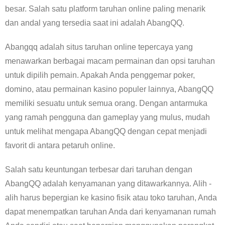
besar. Salah satu platform taruhan online paling menarik
dan andal yang tersedia saat ini adalah AbangQQ.
Abangqq adalah situs taruhan online tepercaya yang
menawarkan berbagai macam permainan dan opsi taruhan
untuk dipilih pemain. Apakah Anda penggemar poker,
domino, atau permainan kasino populer lainnya, AbangQQ
memiliki sesuatu untuk semua orang. Dengan antarmuka
yang ramah pengguna dan gameplay yang mulus, mudah
untuk melihat mengapa AbangQQ dengan cepat menjadi
favorit di antara petaruh online.
Salah satu keuntungan terbesar dari taruhan dengan
AbangQQ adalah kenyamanan yang ditawarkannya. Alih -
alih harus bepergian ke kasino fisik atau toko taruhan, Anda
dapat menempatkan taruhan Anda dari kenyamanan rumah