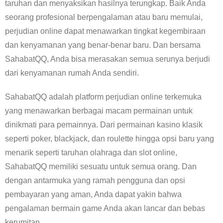
taruhan dan menyaksikan hasilnya terungkap. Baik Anda
seorang profesional berpengalaman atau baru memulai,
perjudian online dapat menawarkan tingkat kegembiraan
dan kenyamanan yang benar-benar baru. Dan bersama
SahabatQQ, Anda bisa merasakan semua serunya berjudi
dari kenyamanan rumah Anda sendiri.
SahabatQQ adalah platform perjudian online terkemuka
yang menawarkan berbagai macam permainan untuk
dinikmati para pemainnya. Dari permainan kasino klasik
seperti poker, blackjack, dan roulette hingga opsi baru yang
menarik seperti taruhan olahraga dan slot online,
SahabatQQ memiliki sesuatu untuk semua orang. Dan
dengan antarmuka yang ramah pengguna dan opsi
pembayaran yang aman, Anda dapat yakin bahwa
pengalaman bermain game Anda akan lancar dan bebas
kerumitan.