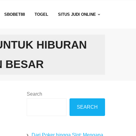
SBOBET88
TOGEL
SITUS JUDI ONLINE
UNTUK HIBURAN
N BESAR
Search
SEARCH
Dari Poker hingga Slot: Mengapa