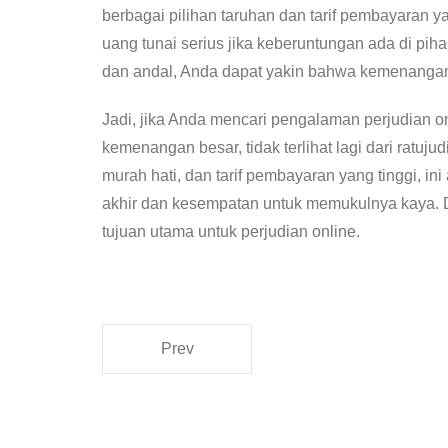
berbagai pilihan taruhan dan tarif pembayaran y
uang tunai serius jika keberuntungan ada di p
dan andal, Anda dapat yakin bahwa kemenanga
Jadi, jika Anda mencari pengalaman perjudian 
kemenangan besar, tidak terlihat lagi dari ratu
murah hati, dan tarif pembayaran yang tinggi, i
akhir dan kesempatan untuk memukulnya kaya. Da
tujuan utama untuk perjudian online.
Prev