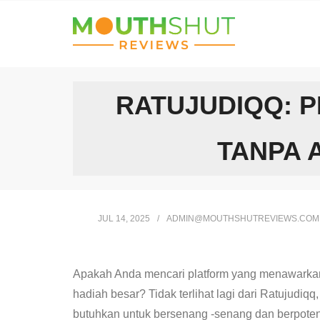
Skip
to
content
RATUJUDIQQ: 
TANPA 
JUL 14, 2025
ADMIN@MOUTHSHUTREVIEWS.COM
Apakah Anda mencari platform yang menawarka
hadiah besar? Tidak terlihat lagi dari Ratujudiq
butuhkan untuk bersenang -senang dan berpotens