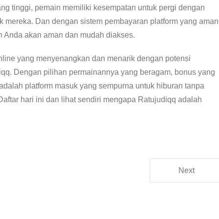
ang tinggi, pemain memiliki kesempatan untuk pergi dengan
ihak mereka. Dan dengan sistem pembayaran platform yang aman
n Anda akan aman dan mudah diakses.
online yang menyenangkan dan menarik dengan potensi
judiqq. Dengan pilihan permainannya yang beragam, bonus yang
ni adalah platform masuk yang sempurna untuk hiburan tanpa
ftar hari ini dan lihat sendiri mengapa Ratujudiqq adalah
Next