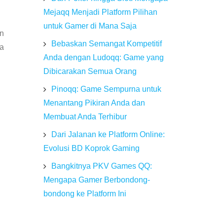
Mejaqq Menjadi Platform Pilihan
n
untuk Gamer di Mana Saja
an
Bebaskan Semangat Kompetitif
ua
Anda dengan Ludoqq: Game yang
Dibicarakan Semua Orang
Pinoqq: Game Sempurna untuk
Menantang Pikiran Anda dan
Membuat Anda Terhibur
Dari Jalanan ke Platform Online:
Evolusi BD Koprok Gaming
Bangkitnya PKV Games QQ:
Mengapa Gamer Berbondong-
bondong ke Platform Ini