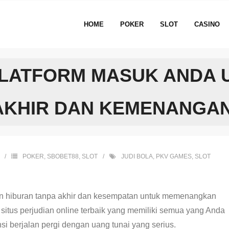
HOME
POKER
SLOT
CASINO
PLATFORM MASUK ANDA 
AKHIR DAN KEMENANGA
POKER
,
SBOBET88
,
SLOT
JUDI BOLA
,
PKV GAMES
,
SLOT
n hiburan tanpa akhir dan kesempatan untuk memenangkan
q, situs perjudian online terbaik yang memiliki semua yang Anda
i berjalan pergi dengan uang tunai yang serius.