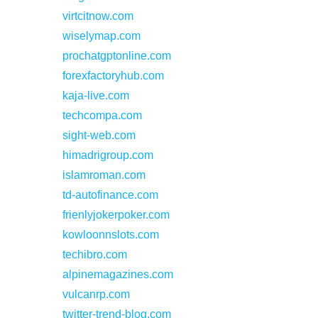
virtcitnow.com
wiselymap.com
prochatgptonline.com
forexfactoryhub.com
kaja-live.com
techcompa.com
sight-web.com
himadrigroup.com
islamroman.com
td-autofinance.com
frienlyjokerpoker.com
kowloonnslots.com
techibro.com
alpinemagazines.com
vulcanrp.com
twitter-trend-blog.com