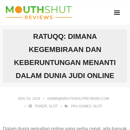
Skip
to
content
RATUQQ: DIMANA
KEGEMBIRAAN DAN
KEBERUNTUNGAN MENANTI
DALAM DUNIA JUDI ONLINE
NOV 29, 2024
ADMIN@MOUTHSHUTREVIEWS.COM
POKER
,
SLOT
PKV GAMES
,
SLOT
Dalam dunia perjudian online yang serba cepat, ada banyak