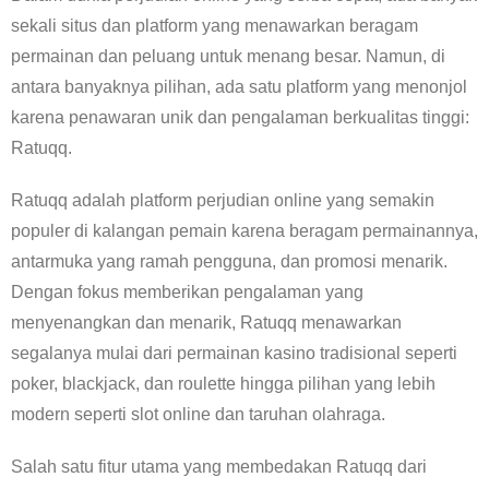
sekali situs dan platform yang menawarkan beragam
permainan dan peluang untuk menang besar. Namun, di
antara banyaknya pilihan, ada satu platform yang menonjol
karena penawaran unik dan pengalaman berkualitas tinggi:
Ratuqq.
Ratuqq adalah platform perjudian online yang semakin
populer di kalangan pemain karena beragam permainannya,
antarmuka yang ramah pengguna, dan promosi menarik.
Dengan fokus memberikan pengalaman yang
menyenangkan dan menarik, Ratuqq menawarkan
segalanya mulai dari permainan kasino tradisional seperti
poker, blackjack, dan roulette hingga pilihan yang lebih
modern seperti slot online dan taruhan olahraga.
Salah satu fitur utama yang membedakan Ratuqq dari