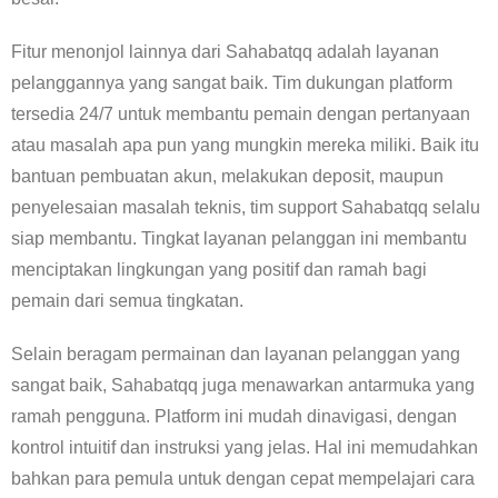
Fitur menonjol lainnya dari Sahabatqq adalah layanan
pelanggannya yang sangat baik. Tim dukungan platform
tersedia 24/7 untuk membantu pemain dengan pertanyaan
atau masalah apa pun yang mungkin mereka miliki. Baik itu
bantuan pembuatan akun, melakukan deposit, maupun
penyelesaian masalah teknis, tim support Sahabatqq selalu
siap membantu. Tingkat layanan pelanggan ini membantu
menciptakan lingkungan yang positif dan ramah bagi
pemain dari semua tingkatan.
Selain beragam permainan dan layanan pelanggan yang
sangat baik, Sahabatqq juga menawarkan antarmuka yang
ramah pengguna. Platform ini mudah dinavigasi, dengan
kontrol intuitif dan instruksi yang jelas. Hal ini memudahkan
bahkan para pemula untuk dengan cepat mempelajari cara