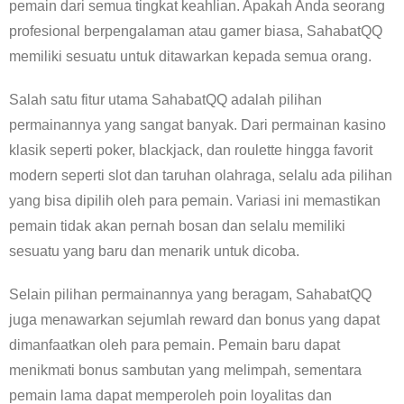
pemain dari semua tingkat keahlian. Apakah Anda seorang
profesional berpengalaman atau gamer biasa, SahabatQQ
memiliki sesuatu untuk ditawarkan kepada semua orang.
Salah satu fitur utama SahabatQQ adalah pilihan
permainannya yang sangat banyak. Dari permainan kasino
klasik seperti poker, blackjack, dan roulette hingga favorit
modern seperti slot dan taruhan olahraga, selalu ada pilihan
yang bisa dipilih oleh para pemain. Variasi ini memastikan
pemain tidak akan pernah bosan dan selalu memiliki
sesuatu yang baru dan menarik untuk dicoba.
Selain pilihan permainannya yang beragam, SahabatQQ
juga menawarkan sejumlah reward dan bonus yang dapat
dimanfaatkan oleh para pemain. Pemain baru dapat
menikmati bonus sambutan yang melimpah, sementara
pemain lama dapat memperoleh poin loyalitas dan