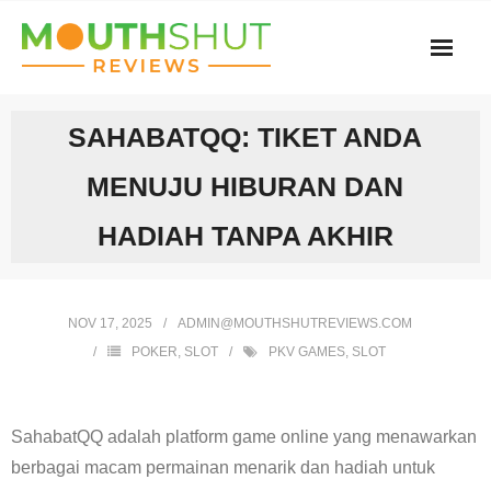
Skip
to
content
SAHABATQQ: TIKET ANDA
MENUJU HIBURAN DAN
HADIAH TANPA AKHIR
NOV 17, 2025
ADMIN@MOUTHSHUTREVIEWS.COM
POKER
,
SLOT
PKV GAMES
,
SLOT
SahabatQQ adalah platform game online yang menawarkan
berbagai macam permainan menarik dan hadiah untuk