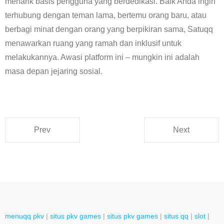
menarik basis pengguna yang berdedikasi. Baik Anda ingin
terhubung dengan teman lama, bertemu orang baru, atau
berbagi minat dengan orang yang berpikiran sama, Satuqq
menawarkan ruang yang ramah dan inklusif untuk
melakukannya. Awasi platform ini – mungkin ini adalah
masa depan jejaring sosial.
Prev
Next
menuqq pkv
|
situs pkv games
|
situs pkv games
|
situs qq
|
slot
|