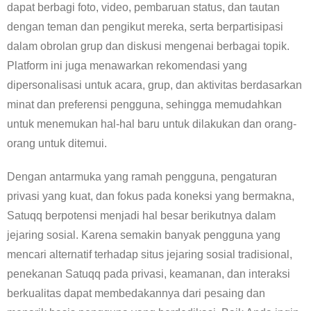
dapat berbagi foto, video, pembaruan status, dan tautan
dengan teman dan pengikut mereka, serta berpartisipasi
dalam obrolan grup dan diskusi mengenai berbagai topik.
Platform ini juga menawarkan rekomendasi yang
dipersonalisasi untuk acara, grup, dan aktivitas berdasarkan
minat dan preferensi pengguna, sehingga memudahkan
untuk menemukan hal-hal baru untuk dilakukan dan orang-
orang untuk ditemui.
Dengan antarmuka yang ramah pengguna, pengaturan
privasi yang kuat, dan fokus pada koneksi yang bermakna,
Satuqq berpotensi menjadi hal besar berikutnya dalam
jejaring sosial. Karena semakin banyak pengguna yang
mencari alternatif terhadap situs jejaring sosial tradisional,
penekanan Satuqq pada privasi, keamanan, dan interaksi
berkualitas dapat membedakannya dari pesaing dan