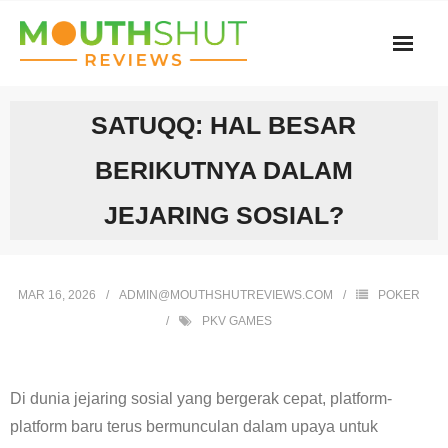
Skip
to
content
SATUQQ: HAL BESAR
BERIKUTNYA DALAM
JEJARING SOSIAL?
MAR 16, 2026
ADMIN@MOUTHSHUTREVIEWS.COM
POKER
PKV GAMES
Di dunia jejaring sosial yang bergerak cepat, platform-
platform baru terus bermunculan dalam upaya untuk