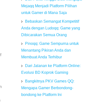
Mejaqq Menjadi Platform Pilihan
untuk Gamer di Mana Saja
Bebaskan Semangat Kompetitif
Anda dengan Ludoqq: Game yang
Dibicarakan Semua Orang
Pinoqq: Game Sempurna untuk
Menantang Pikiran Anda dan
f
Membuat Anda Terhibur
Dari Jalanan ke Platform Online:
Evolusi BD Koprok Gaming
Bangkitnya PKV Games QQ:
n
Mengapa Gamer Berbondong-
bondong ke Platform Ini
n