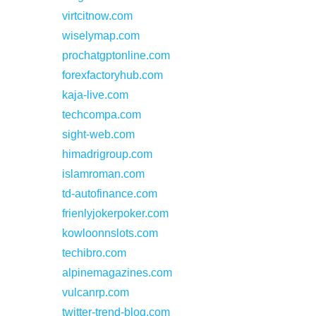
virtcitnow.com
wiselymap.com
prochatgptonline.com
forexfactoryhub.com
kaja-live.com
techcompa.com
sight-web.com
himadrigroup.com
islamroman.com
td-autofinance.com
frienlyjokerpoker.com
kowloonnslots.com
techibro.com
alpinemagazines.com
vulcanrp.com
twitter-trend-blog.com