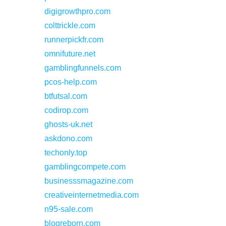
digigrowthpro.com
colttrickle.com
runnerpickfr.com
omnifuture.net
gamblingfunnels.com
pcos-help.com
btfutsal.com
codirop.com
ghosts-uk.net
askdono.com
techonly.top
gamblingcompete.com
businesssmagazine.com
creativeinternetmedia.com
n95-sale.com
blogreborn.com