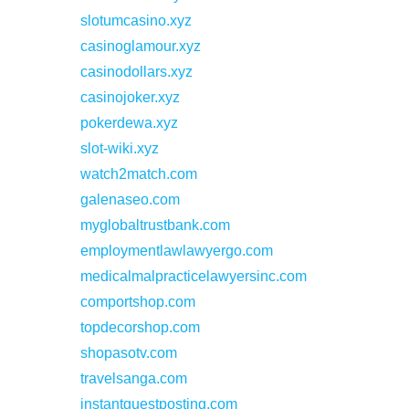
slotumcasino.xyz
casinoglamour.xyz
casinodollars.xyz
casinojoker.xyz
pokerdewa.xyz
slot-wiki.xyz
watch2match.com
galenaseo.com
myglobaltrustbank.com
employmentlawlawyergo.com
medicalmalpracticelawyersinc.com
comportshop.com
topdecorshop.com
shopasotv.com
travelsanga.com
instantguestposting.com