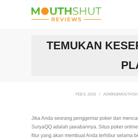
Skip
to
content
TEMUKAN KESE
PL
FEB 6, 2026
ADMIN@MOUTHSH
Jika Anda seorang penggemar poker dan mencari
SuryaQQ adalah jawabannya. Situs poker onlin
fitur yang akan membuat Anda terhibur selama b