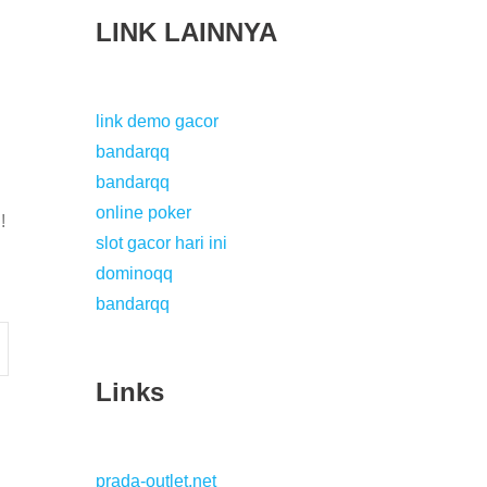
LINK LAINNYA
link demo gacor
bandarqq
bandarqq
online poker
!
slot gacor hari ini
dominoqq
bandarqq
Links
prada-outlet.net