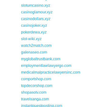
slotumcasino.xyz
casinoglamour.xyz
casinodollars.xyz
casinojoker.xyz
pokerdewa.xyz
slot-wiki.xyz
watch2match.com
galenaseo.com
myglobaltrustbank.com
employmentlawlawyergo.com
medicalmalpracticelawyersinc.com
comportshop.com
topdecorshop.com
shopasotv.com
travelsanga.com
instantguestposting.com