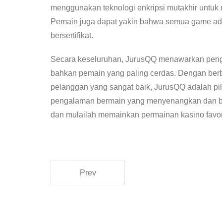
menggunakan teknologi enkripsi mutakhir untu
Pemain juga dapat yakin bahwa semua game adi
bersertifikat.
Secara keseluruhan, JurusQQ menawarkan peng
bahkan pemain yang paling cerdas. Dengan berb
pelanggan yang sangat baik, JurusQQ adalah pil
pengalaman bermain yang menyenangkan dan ber
dan mulailah memainkan permainan kasino favor
Prev