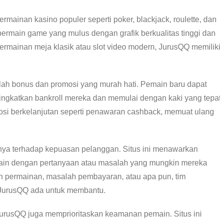
mainan kasino populer seperti poker, blackjack, roulette, dan
ermain game yang mulus dengan grafik berkualitas tinggi dan
rmainan meja klasik atau slot video modern, JurusQQ memilik
alah bonus dan promosi yang murah hati. Pemain baru dapat
ngkatkan bankroll mereka dan memulai dengan kaki yang tepat
mosi berkelanjutan seperti penawaran cashback, memuat ulang
nya terhadap kepuasan pelanggan. Situs ini menawarkan
in dengan pertanyaan atau masalah yang mungkin mereka
n permainan, masalah pembayaran, atau apa pun, tim
JurusQQ ada untuk membantu.
urusQQ juga memprioritaskan keamanan pemain. Situs ini