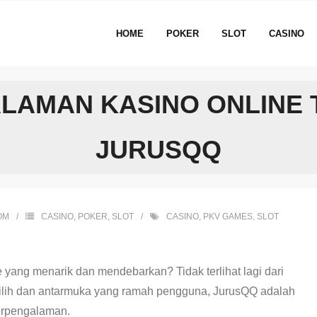
HOME
POKER
SLOT
CASINO
LAMAN KASINO ONLINE 
JURUSQQ
OM
CASINO
,
POKER
,
SLOT
CASINO
,
PKV GAMES
,
SLOT
yang menarik dan mendebarkan? Tidak terlihat lagi dari
ilih dan antarmuka yang ramah pengguna, JurusQQ adalah
erpengalaman.