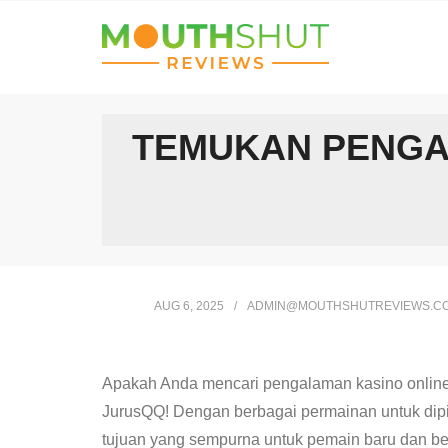
Skip
to
content
TEMUKAN PENGA
AUG 6, 2025
ADMIN@MOUTHSHUTREVIEWS.C
Apakah Anda mencari pengalaman kasino online 
JurusQQ! Dengan berbagai permainan untuk dip
tujuan yang sempurna untuk pemain baru dan b