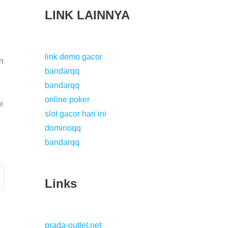
LINK LAINNYA
link demo gacor
n
bandarqq
bandarqq
online poker
i
slot gacor hari ini
dominoqq
bandarqq
Links
prada-outlet.net