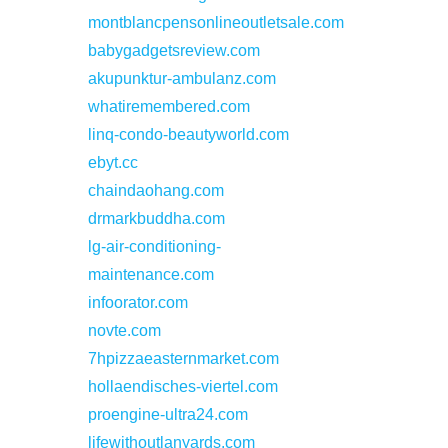
montblancpensonlineoutletsale.com
babygadgetsreview.com
akupunktur-ambulanz.com
whatiremembered.com
linq-condo-beautyworld.com
ebyt.cc
chaindaohang.com
drmarkbuddha.com
lg-air-conditioning-
maintenance.com
infoorator.com
novte.com
7hpizzaeasternmarket.com
hollaendisches-viertel.com
proengine-ultra24.com
lifewithoutlanyards.com