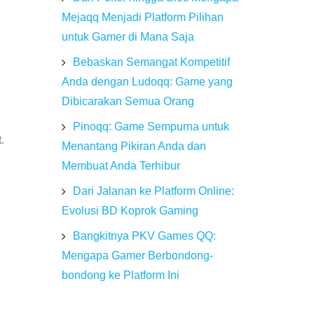
Mejaqq Menjadi Platform Pilihan
untuk Gamer di Mana Saja
Bebaskan Semangat Kompetitif
i
Anda dengan Ludoqq: Game yang
Dibicarakan Semua Orang
Pinoqq: Game Sempurna untuk
.
Menantang Pikiran Anda dan
Membuat Anda Terhibur
Dari Jalanan ke Platform Online:
Evolusi BD Koprok Gaming
Bangkitnya PKV Games QQ:
Mengapa Gamer Berbondong-
bondong ke Platform Ini