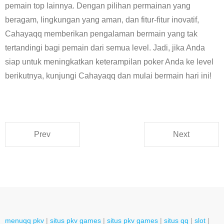
pemain top lainnya. Dengan pilihan permainan yang
beragam, lingkungan yang aman, dan fitur-fitur inovatif,
Cahayaqq memberikan pengalaman bermain yang tak
tertandingi bagi pemain dari semua level. Jadi, jika Anda
siap untuk meningkatkan keterampilan poker Anda ke level
berikutnya, kunjungi Cahayaqq dan mulai bermain hari ini!
Prev
Next
menuqq pkv
|
situs pkv games
|
situs pkv games
|
situs qq
|
slot
|