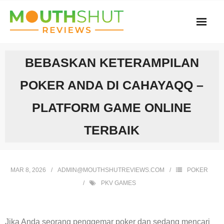
Skip
to
content
BEBASKAN KETERAMPILAN
POKER ANDA DI CAHAYAQQ –
PLATFORM GAME ONLINE
TERBAIK
MAR 8, 2026
ADMIN@MOUTHSHUTREVIEWS.COM
POKER
PKV GAMES
Jika Anda seorang penggemar poker dan sedang mencari