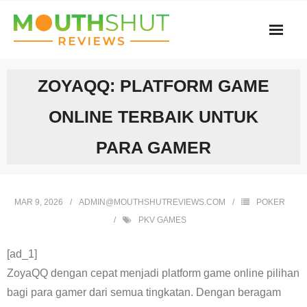
Skip
to
content
ZOYAQQ: PLATFORM GAME
ONLINE TERBAIK UNTUK
PARA GAMER
MAR 9, 2026
ADMIN@MOUTHSHUTREVIEWS.COM
POKER
PKV GAMES
[ad_1]
ZoyaQQ dengan cepat menjadi platform game online pilihan
bagi para gamer dari semua tingkatan. Dengan beragam