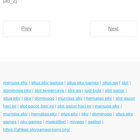
[ad_2]
Prev
Next
menuqq pkv
|
situs pkv games
|
situs pkv games
|
situs qq
|
slot
|
dominoqq pkv
|
slot terpercaya
|
pkv qq
|
judi bola
|
slot gacor
|
situs pkv
|
pkv
|
dominoqq
|
murniqq pkv
|
hematqq pkv
|
slot gacor
hari ini
|
slot gacor hari ini
|
slot gacor hari ini
|
menuqq pkv
|
murniqq pkv
|
hematqq pkv
|
situs pkv
|
pkv
|
dominoqq
|
situs pkv
games
|
pkv games
|
majestibet
|
miyaqq
|
gajibet
|
https://ahliqq.pkvgamesresmi.org/