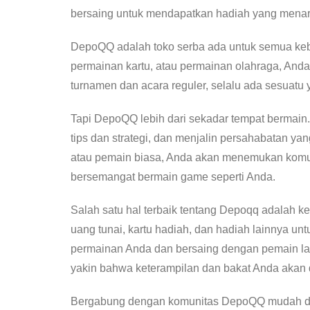
bersaing untuk mendapatkan hadiah yang menar
DepoQQ adalah toko serba ada untuk semua keb
permainan kartu, atau permainan olahraga, Anda
turnamen dan acara reguler, selalu ada sesuatu 
Tapi DepoQQ lebih dari sekadar tempat bermain.
tips dan strategi, dan menjalin persahabatan y
atau pemain biasa, Anda akan menemukan komu
bersemangat bermain game seperti Anda.
Salah satu hal terbaik tentang Depoqq adalah
uang tunai, kartu hadiah, dan hadiah lainnya un
permainan Anda dan bersaing dengan pemain lai
yakin bahwa keterampilan dan bakat Anda akan d
Bergabung dengan komunitas DepoQQ mudah dan g