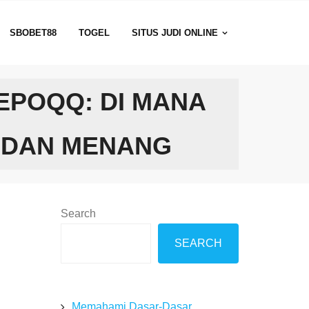
SBOBET88
TOGEL
SITUS JUDI ONLINE
POQQ: DI MANA
 DAN MENANG
Search
SEARCH
Memahami Dasar-Dasar