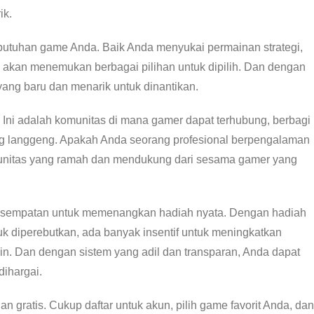
ik.
utuhan game Anda. Baik Anda menyukai permainan strategi,
 akan menemukan berbagai pilihan untuk dipilih. Dan dengan
yang baru dan menarik untuk dinantikan.
 Ini adalah komunitas di mana gamer dapat terhubung, berbagi
ang langgeng. Apakah Anda seorang profesional berpengalaman
nitas yang ramah dan mendukung dari sesama gamer yang
 kesempatan untuk memenangkan hadiah nyata. Dengan hadiah
tuk diperebutkan, ada banyak insentif untuk meningkatkan
n. Dan dengan sistem yang adil dan transparan, Anda dapat
ihargai.
ratis. Cukup daftar untuk akun, pilih game favorit Anda, dan