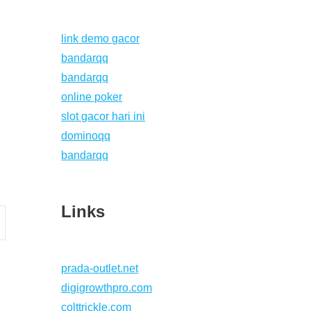
link demo gacor
bandarqq
bandarqq
online poker
slot gacor hari ini
dominoqq
bandarqq
Links
prada-outlet.net
digigrowthpro.com
colttrickle.com