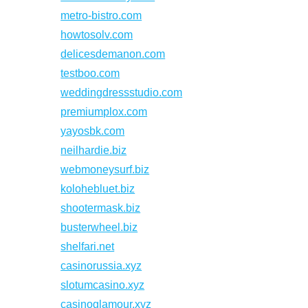
metro-bistro.com
howtosolv.com
delicesdemanon.com
testboo.com
weddingdressstudio.com
premiumplox.com
yayosbk.com
neilhardie.biz
webmoneysurf.biz
kolohebluet.biz
shootermask.biz
busterwheel.biz
shelfari.net
casinorussia.xyz
slotumcasino.xyz
casinoglamour.xyz