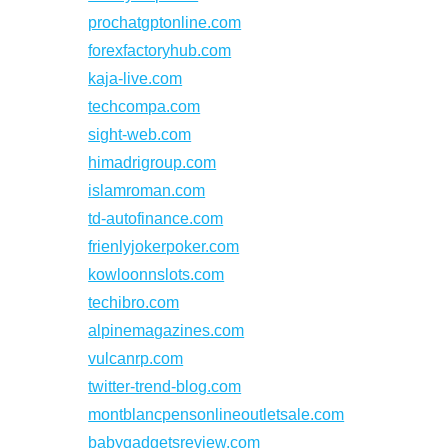
prochatgptonline.com
forexfactoryhub.com
kaja-live.com
techcompa.com
sight-web.com
himadrigroup.com
islamroman.com
td-autofinance.com
frienlyjokerpoker.com
kowloonnslots.com
techibro.com
alpinemagazines.com
vulcanrp.com
twitter-trend-blog.com
montblancpensonlineoutletsale.com
babygadgetsreview.com