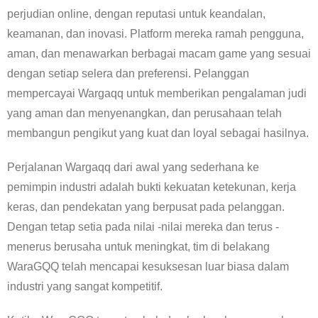
perjudian online, dengan reputasi untuk keandalan,
keamanan, dan inovasi. Platform mereka ramah pengguna,
aman, dan menawarkan berbagai macam game yang sesuai
dengan setiap selera dan preferensi. Pelanggan
mempercayai Wargaqq untuk memberikan pengalaman judi
yang aman dan menyenangkan, dan perusahaan telah
membangun pengikut yang kuat dan loyal sebagai hasilnya.
Perjalanan Wargaqq dari awal yang sederhana ke
pemimpin industri adalah bukti kekuatan ketekunan, kerja
keras, dan pendekatan yang berpusat pada pelanggan.
Dengan tetap setia pada nilai -nilai mereka dan terus -
menerus berusaha untuk meningkat, tim di belakang
WaraGQQ telah mencapai kesuksesan luar biasa dalam
industri yang sangat kompetitif.