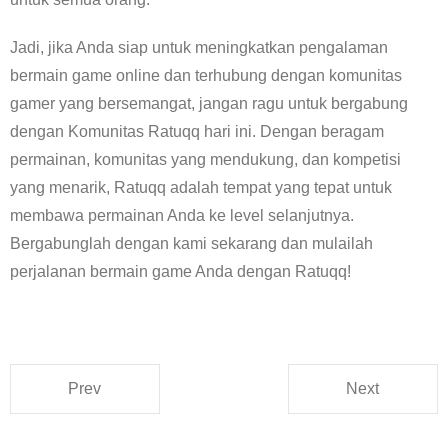
Jadi, jika Anda siap untuk meningkatkan pengalaman
bermain game online dan terhubung dengan komunitas
gamer yang bersemangat, jangan ragu untuk bergabung
dengan Komunitas Ratuqq hari ini. Dengan beragam
permainan, komunitas yang mendukung, dan kompetisi
yang menarik, Ratuqq adalah tempat yang tepat untuk
membawa permainan Anda ke level selanjutnya.
Bergabunglah dengan kami sekarang dan mulailah
perjalanan bermain game Anda dengan Ratuqq!
Prev
Next