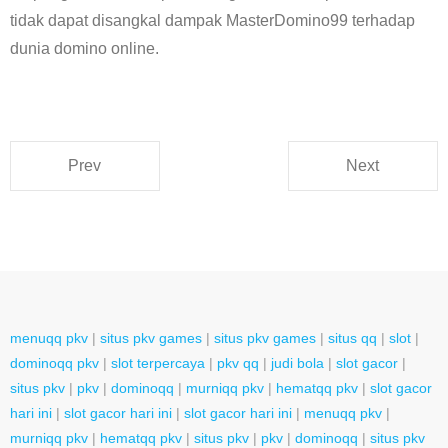
tidak dapat disangkal dampak MasterDomino99 terhadap
dunia domino online.
Prev
Next
menuqq pkv
|
situs pkv games
|
situs pkv games
|
situs qq
|
slot
|
dominoqq pkv
|
slot terpercaya
|
pkv qq
|
judi bola
|
slot gacor
|
situs pkv
|
pkv
|
dominoqq
|
murniqq pkv
|
hematqq pkv
|
slot gacor
hari ini
|
slot gacor hari ini
|
slot gacor hari ini
|
menuqq pkv
|
murniqq pkv
|
hematqq pkv
|
situs pkv
|
pkv
|
dominoqq
|
situs pkv