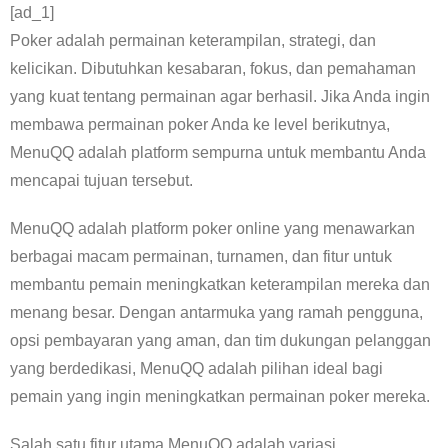
[ad_1]
Poker adalah permainan keterampilan, strategi, dan
kelicikan. Dibutuhkan kesabaran, fokus, dan pemahaman
yang kuat tentang permainan agar berhasil. Jika Anda ingin
membawa permainan poker Anda ke level berikutnya,
MenuQQ adalah platform sempurna untuk membantu Anda
mencapai tujuan tersebut.
MenuQQ adalah platform poker online yang menawarkan
berbagai macam permainan, turnamen, dan fitur untuk
membantu pemain meningkatkan keterampilan mereka dan
menang besar. Dengan antarmuka yang ramah pengguna,
opsi pembayaran yang aman, dan tim dukungan pelanggan
yang berdedikasi, MenuQQ adalah pilihan ideal bagi
pemain yang ingin meningkatkan permainan poker mereka.
Salah satu fitur utama MenuQQ adalah variasi