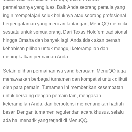
permainannya yang luas. Baik Anda seorang pemula yang
ingin mempelajari seluk beluknya atau seorang profesional
berpengalaman yang mencari tantangan, MenuQQ memiliki
sesuatu untuk semua orang. Dari Texas Hold’em tradisional
hingga Omaha dan banyak lagi, Anda tidak akan pernah
kehabisan pilihan untuk menguji keterampilan dan
meningkatkan permainan Anda.
Selain pilihan permainannya yang beragam, MenuQQ juga
menawarkan berbagai turnamen dan kompetisi untuk diikuti
oleh para pemain. Turnamen ini memberikan kesempatan
untuk bersaing dengan pemain lain, mengasah
keterampilan Anda, dan berpotensi memenangkan hadiah
besar. Dengan turnamen reguler dan acara khusus, selalu
ada hal menarik yang terjadi di MenuQQ.